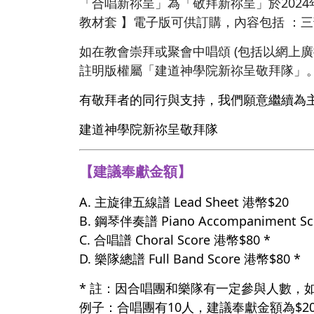
「合唱新祢呈」為「敬拜新祢呈」於202
教材套 】電子版可供訂購，內容包括 ：
如在教會崇拜或聚會中唱頌 (包括以網上
註明版權屬「建道神學院新祢呈敬拜隊」
有敬拜者的同行與支持，我們願意繼續為
建道神學院新祢呈敬拜隊
【建議奉獻金額】
A. 主旋律五線譜 Lead Sheet 港幣$20
B. 鋼琴伴奏譜 Piano Accompaniment S
C. 合唱譜 Choral Score 港幣$80 *
D. 樂隊總譜 Full Band Score 港幣$80 *
* 註：因合唱團和樂隊有一定參與人數，
例子：合唱團有10人，建議奉獻金額為$20