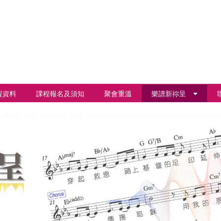
程資料
課程報名及須知
聚會重溫
樂譜新祢呈