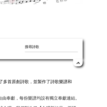
作了多首原創詩歌，並製作了詩歌樂譜和
自由奉獻，每份樂譜均設有獨立奉獻連結。