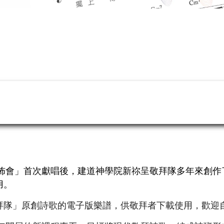
發佈會」首次獻唱後，建道神學院新祢呈敬拜隊多年來創
用。
拜隊」原創詩歌的電子版樂譜，供敬拜者下載使用，歡迎