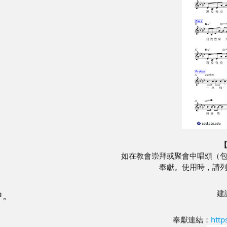
。
。
如在教會崇拜或聚會中唱頌（
奉獻。使用時，請
，
建
中。
奉獻連結：
http