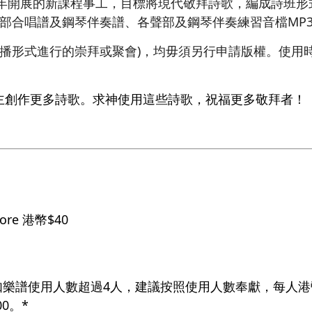
4年開展的新課程事工，目標將現代敬拜詩歌，編成詩班
三部合唱譜及鋼琴伴奏譜、各聲部及鋼琴伴奏練習音檔MP
廣播形式進行的崇拜或聚會)，均毋須另行申請版權。使用
。
主創作更多詩歌。求神使用這些詩歌，祝福更多敬拜者！
core 港幣$40
如樂譜使用人數超過4人，建議按照使用人數奉獻，每人港幣
0。*