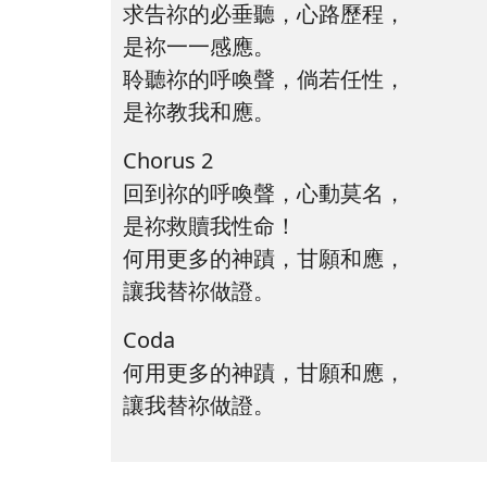
求告祢的必垂聽，心路歷程，
是祢一一感應。
聆聽祢的呼喚聲，倘若任性，
是祢教我和應。
Chorus 2
回到祢的呼喚聲，心動莫名，
是祢救贖我性命！
何用更多的神蹟，甘願和應，
讓我替祢做證。
Coda
何用更多的神蹟，甘願和應，
讓我替祢做證。