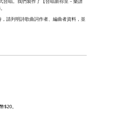
形式合唱。我們製作了【合唱新祢呈－樂譜
3。
時，請列明詩歌曲詞作者、編曲者資料，並
$20。