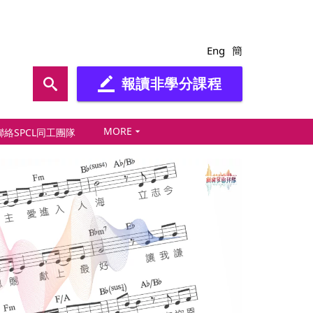
Eng
簡
報讀非學分課程
border_color
MORE
arrow_drop_down
聯絡SPCL同工團隊