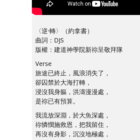
〈逆·轉〉（約拿書）
曲詞：DJS
版權：建道神學院新祢呈敬拜隊
Verse
旅途已終止，風浪消失了，
卻囚禁於大海打轉，
浸沒我身軀，洪濤漫漫處，
是祢已有預算。
我流放深淵，於大魚深處，
祢憐憫施救恩，把我留住，
再沒有身影，沉沒地極處，