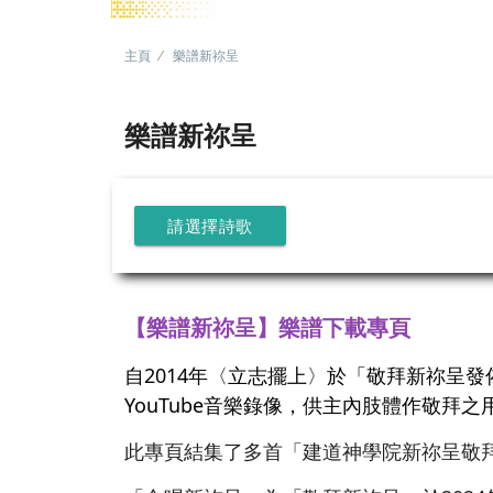
主頁
樂譜新祢呈
樂譜新祢呈
請選擇詩歌
【樂譜新祢呈】樂譜下載專頁
自2014年〈立志擺上〉於「敬拜新祢呈
YouTube音樂錄像，供主內肢體作敬拜之
此專頁結集了多首「建道神學院新祢呈敬