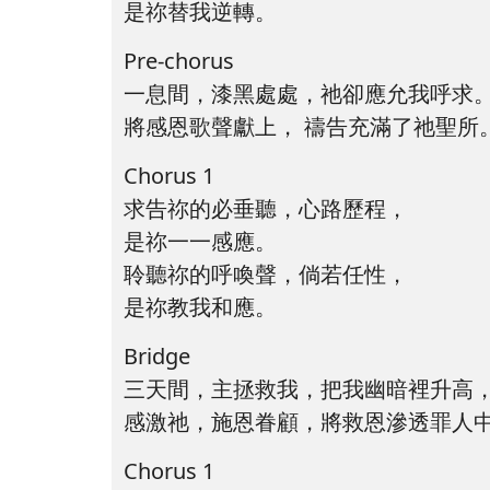
是祢替我逆轉。
Pre-chorus
一息間，漆黑處處，祂卻應允我呼求
將感恩歌聲獻上， 禱告充滿了祂聖所
Chorus 1
求告祢的必垂聽，心路歷程，
是祢一一感應。
聆聽祢的呼喚聲，倘若任性，
是祢教我和應。
Bridge
三天間，主拯救我，把我幽暗裡升高
感激祂，施恩眷顧，將救恩滲透罪人
Chorus 1