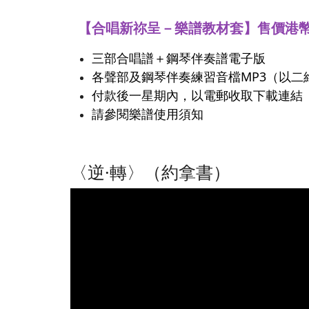
【合唱新祢呈－樂譜教材套】售價港幣
三部合唱譜＋鋼琴伴奏譜電子版
各聲部及鋼琴伴奏練習音檔MP3（以二維碼
付款後一星期內，以電郵收取下載連結
請參閱樂譜使用須知
〈逆·轉〉（約拿書）