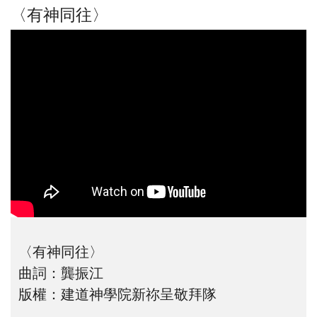
〈有神同往〉
〈有神同往〉
曲詞：龔振江
版權：建道神學院新祢呈敬拜隊