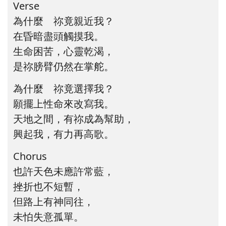
Verse
為什麼 祢竟親近我？
在昏暗盡頭觸摸我。
生命困苦，心靈乾渴，
是祢膀臂仍然在掌舵。
為什麼 祢竟選擇我？
願擺上性命來改寫我。
天地之間，有祢成為幫助，
興起我，有力再高歌。
Chorus
也許天色未應許常藍，
挫折也不短暫，
但路上有神同往，
未怕失意孤單。