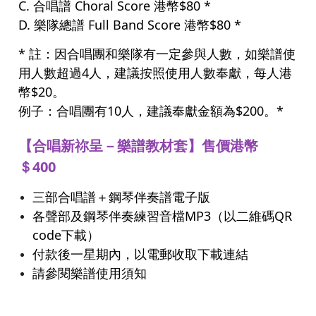
C. 合唱譜 Choral Score 港幣$80 *
D. 樂隊總譜 Full Band Score 港幣$80 *
* 註：因合唱團和樂隊有一定參與人數，如樂譜使
用人數超過4人，建議按照使用人數奉獻，每人港
幣$20。
例子：合唱團有10人，建議奉獻金額為$200。*
【合唱新祢呈－樂譜教材套】售價港幣
＄400
三部合唱譜＋鋼琴伴奏譜電子版
各聲部及鋼琴伴奏練習音檔MP3（以二維碼QR
code下載）
付款後一星期內，以電郵收取下載連結
請參閱樂譜使用須知