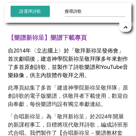
請選擇詩歌
【樂譜新祢呈】樂譜下載專頁
自2014年〈立志擺上〉於「敬拜新祢呈發佈會」
首次獻唱後，建道神學院新祢呈敬拜隊多年來創作
了多首原創詩歌，並製作了詩歌樂譜和YouTube音
樂錄像，供主內肢體作敬拜之用。
此專頁結集了多首「建道神學院新祢呈敬拜隊」原
創詩歌的電子版樂譜，供敬拜者下載使用，歡迎自
由奉獻，每份樂譜均設有獨立奉獻連結。
「合唱新祢呈」為「敬拜新祢呈」於2024年開展
的新課程事工，目標將現代敬拜詩歌，編成詩班形
式合唱。我們製作了【合唱新祢呈－樂譜教材套