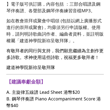
】電子版可供訂購，內容包括 ：三部合唱譜及鋼
琴伴奏譜、各聲部及鋼琴伴奏練習音檔MP3。
如在教會崇拜或聚會中唱頌 (包括以網上廣播形式
進行的崇拜或聚會)，均毋須另行申請版權。使用
時，請列明詩歌曲詞作者、編曲者資料，並註明版
權屬「建道神學院新祢呈敬拜隊」。
有敬拜者的同行與支持，我們願意繼續為主創作更
多詩歌。求神使用這些詩歌，祝福更多敬拜者！
建道神學院新祢呈敬拜隊
【建議奉獻金額】
A. 主旋律五線譜 Lead Sheet 港幣$20
B. 鋼琴伴奏譜 Piano Accompaniment Score 港
幣$40