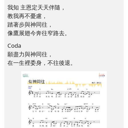
我知 主恩定天天伴隨，
教我再不憂慮，
踏著步與神同往，
像鷹展翅今奔往窄路去。
Coda
願盡力與神同往，
在一生裡委身，不往後退。