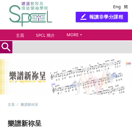
Eng
簡
報讀非學分課程
border_color
MORE
arrow_drop_down
主頁
SPCL 簡介
search
主頁
樂譜新祢呈
樂譜新祢呈