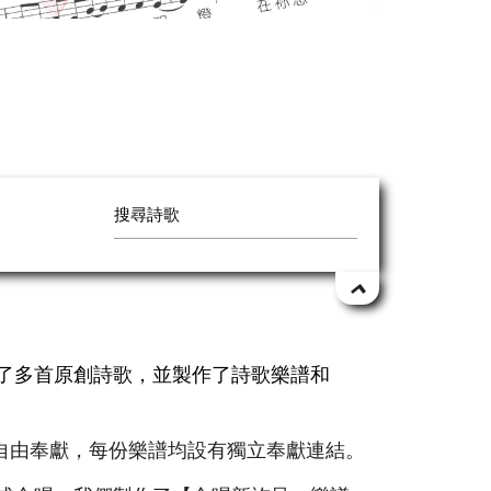
作了多首原創詩歌，並製作了詩歌樂譜和
自由奉獻，每份樂譜均設有獨立奉獻連結。