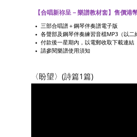
【合唱新祢呈－樂譜教材套】售價港幣
三部合唱譜＋鋼琴伴奏譜電子版
各聲部及鋼琴伴奏練習音檔MP3（以二維碼
付款後一星期內，以電郵收取下載連結
請參閱樂譜使用須知
〈盼望〉(詩篇1篇)