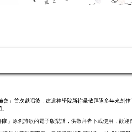
發佈會」首次獻唱後，建道神學院新祢呈敬拜隊多年來創
用。
拜隊」原創詩歌的電子版樂譜，供敬拜者下載使用，歡迎