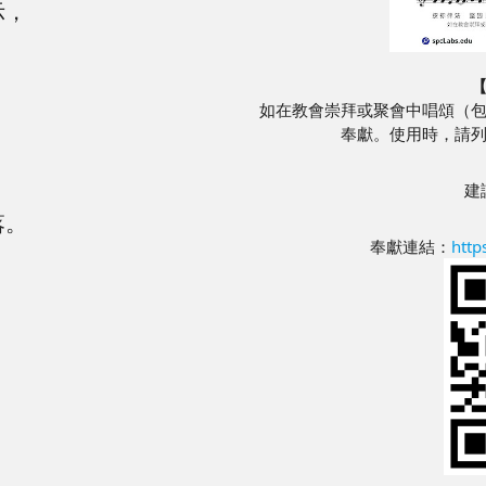
示，
如在教會崇拜或聚會中唱頌（
。
奉獻。使用時，請
。
。
建
落。
奉獻連結：
http