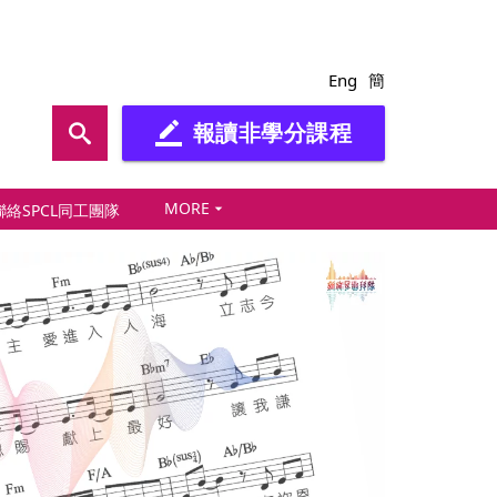
Eng
簡
報讀非學分課程
border_color
MORE
arrow_drop_down
聯絡SPCL同工團隊