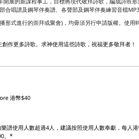
4年開展的新課程事工，目標將現代敬拜詩歌，編成詩班
三部合唱譜及鋼琴伴奏譜、各聲部及鋼琴伴奏練習音檔MP
廣播形式進行的崇拜或聚會)，均毋須另行申請版權。使用
。
主創作更多詩歌。求神使用這些詩歌，祝福更多敬拜者！
core 港幣$40
如樂譜使用人數超過4人，建議按照使用人數奉獻，每人港幣
0。*