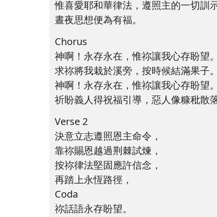
惟喜愛耶和華律法，遵照主的一切訓
晝夜思想便為有福。
Chorus
神啊！永存永在，惟祢讓我心存盼望
求祢將我栽於溪旁，按時候結滿果子
神啊！永存永在，惟祢讓我心存盼望
祈盼義人得祝福引導，惡人像糠秕散
Verse 2
決意立志遵照恩主命令，
靠祢賜恩越過荆棘試煉，
按祢律法堅固應許信念，
再踏上永恆路徑，
Coda
祢話語永存盼望。