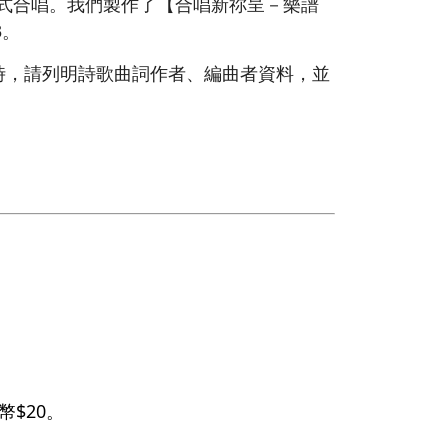
形式合唱。我們製作了【合唱新祢呈－樂譜
3。
時，請列明詩歌曲詞作者、編曲者資料，並
$20。