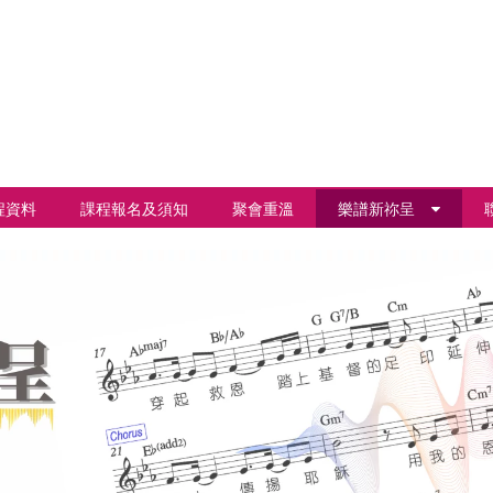
程資料
課程報名及須知
聚會重溫
樂譜新祢呈