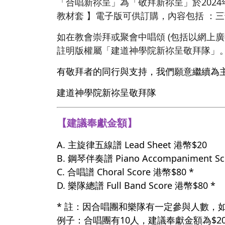
「合唱新祢呈」為「敬拜新祢呈」於202
教材套 】電子版可供訂購，內容包括 ：
如在教會崇拜或聚會中唱頌 (包括以網上
註明版權屬「建道神學院新祢呈敬拜隊」
有敬拜者的同行與支持，我們願意繼續為
建道神學院新祢呈敬拜隊
【建議奉獻金額】
A. 主旋律五線譜 Lead Sheet 港幣$20
B. 鋼琴伴奏譜 Piano Accompaniment S
C. 合唱譜 Choral Score 港幣$80 *
D. 樂隊總譜 Full Band Score 港幣$80 *
* 註：因合唱團和樂隊有一定參與人數，
例子：合唱團有10人，建議奉獻金額為$20