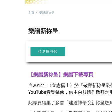
主頁
樂譜新祢呈
樂譜新祢呈
請選擇詩歌
【樂譜新祢呈】樂譜下載專頁
自2014年〈立志擺上〉於「敬拜新祢呈
YouTube音樂錄像，供主內肢體作敬拜之
此專頁結集了多首「建道神學院新祢呈敬