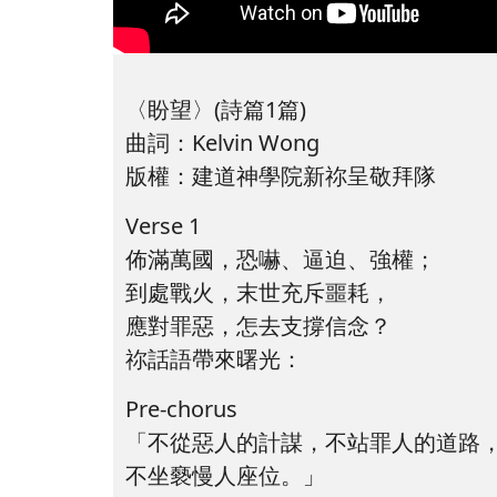
〈盼望〉(詩篇1篇)
曲詞：Kelvin Wong
版權：建道神學院新祢呈敬拜隊
Verse 1
佈滿萬國，恐嚇、逼迫、強權；
到處戰火，末世充斥噩耗，
應對罪惡，怎去支撐信念？
祢話語帶來曙光：
Pre-chorus
「不從惡人的計謀，不站罪人的道路
不坐褻慢人座位。」