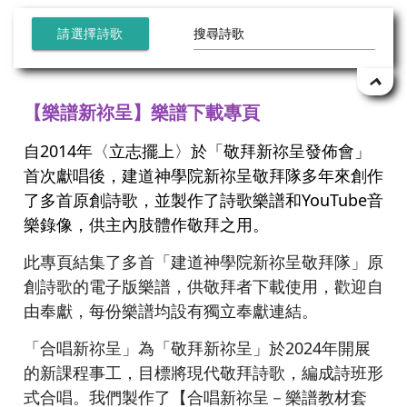
請選擇詩歌
【樂譜新祢呈】樂譜下載專頁
自2014年〈立志擺上〉於「敬拜新祢呈發佈會」
首次獻唱後，建道神學院新祢呈敬拜隊多年來創作
了多首原創詩歌，並製作了詩歌樂譜和YouTube音
樂錄像，供主內肢體作敬拜之用。
此專頁結集了多首「建道神學院新祢呈敬拜隊」原
創詩歌的電子版樂譜，供敬拜者下載使用，歡迎自
由奉獻，每份樂譜均設有獨立奉獻連結。
「合唱新祢呈」為「敬拜新祢呈」於2024年開展
的新課程事工，目標將現代敬拜詩歌，編成詩班形
式合唱。我們製作了【合唱新祢呈－樂譜教材套