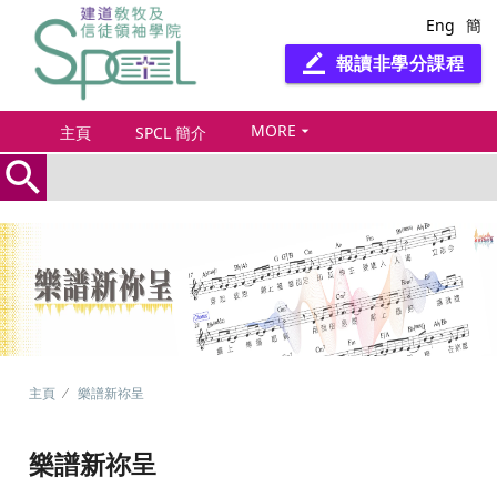
Eng
簡
報讀非學分課程
border_color
MORE
arrow_drop_down
主頁
SPCL 簡介
search
主頁
樂譜新祢呈
樂譜新祢呈