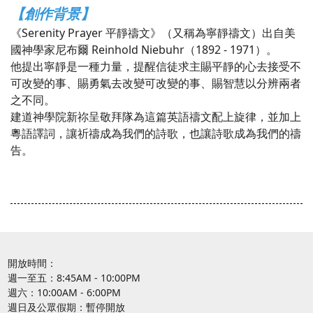
【創作背景】
《Serenity Prayer 平靜禱文》（又稱為寧靜禱文）出自美
國神學家尼布爾 Reinhold Niebuhr（1892 - 1971）。
他提出寧靜是一種力量，提醒信徒求主賜平靜的心去接受不
可改變的事、賜勇氣去改變可改變的事、賜智慧以分辨兩者
之不同。
建道神學院新祢呈敬拜隊為這篇英語禱文配上旋律，並加上
粵語譯詞，讓祈禱成為我們的詩歌，也讓詩歌成為我們的禱
告。
開放時間：
週一至五：8:45AM - 10:00PM
週六：10:00AM - 6:00PM
週日及公眾假期：暫停開放