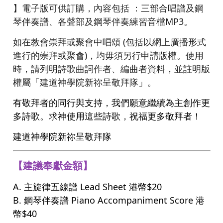
】電子版可供訂購，內容包括 ：三部合唱譜及鋼
琴伴奏譜、各聲部及鋼琴伴奏練習音檔MP3。
如在教會崇拜或聚會中唱頌 (包括以網上廣播形式
進行的崇拜或聚會)，均毋須另行申請版權。使用
時，請列明詩歌曲詞作者、編曲者資料，並註明版
權屬「建道神學院新祢呈敬拜隊」。
有敬拜者的同行與支持，我們願意繼續為主創作更
多詩歌。求神使用這些詩歌，祝福更多敬拜者！
建道神學院新祢呈敬拜隊
【建議奉獻金額】
A. 主旋律五線譜 Lead Sheet 港幣$20
B. 鋼琴伴奏譜 Piano Accompaniment Score 港
幣$40