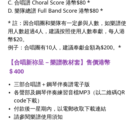
C. 合唱譜 Choral Score 港幣$80 *
D. 樂隊總譜 Full Band Score 港幣$80 *
* 註：因合唱團和樂隊有一定參與人數，如樂譜使
用人數超過4人，建議按照使用人數奉獻，每人港
幣$20。
例子：合唱團有10人，建議奉獻金額為$200。*
【合唱新祢呈－樂譜教材套】售價港幣
＄400
三部合唱譜＋鋼琴伴奏譜電子版
各聲部及鋼琴伴奏練習音檔MP3（以二維碼QR
code下載）
付款後一星期內，以電郵收取下載連結
請參閱樂譜使用須知