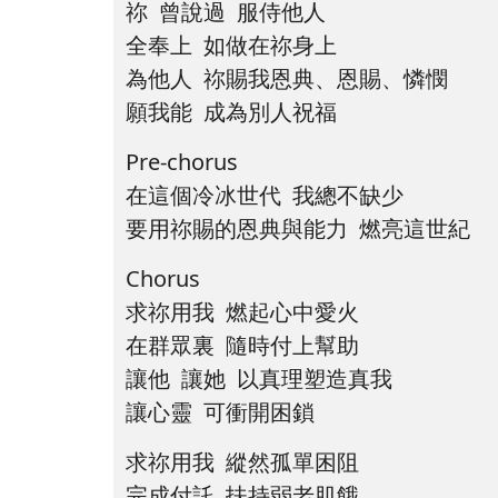
祢 曾說過 服侍他人
全奉上 如做在祢身上
為他人 祢賜我恩典、恩賜、憐憫
願我能 成為別人祝福
Pre-chorus
在這個冷冰世代 我總不缺少
要用祢賜的恩典與能力 燃亮這世紀
Chorus
求祢用我 燃起心中愛火
在群眾裏 隨時付上幫助
讓他 讓她 以真理塑造真我
讓心靈 可衝開困鎖
求祢用我 縱然孤單困阻
完成付託 扶持弱老肌餓