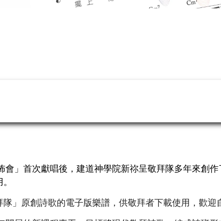
發佈會」首次獻唱後，建道神學院新祢呈敬拜隊多年來創
用。
拜隊」原創詩歌的電子版樂譜，供敬拜者下載使用，歡迎