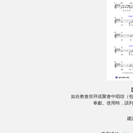
如在教會崇拜或聚會中唱頌（
奉獻。使用時，請
建