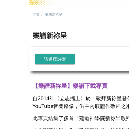
主頁
樂譜新祢呈
樂譜新祢呈
請選擇詩歌
【樂譜新祢呈】樂譜下載專頁
自2014年〈立志擺上〉於「敬拜新祢呈
YouTube音樂錄像，供主內肢體作敬拜之
此專頁結集了多首「建道神學院新祢呈敬