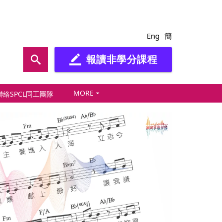
Eng
簡
報讀非學分課程
border_color
MORE
arrow_drop_down
聯絡SPCL同工團隊