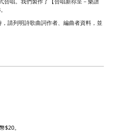
形式合唱。我們製作了【合唱新祢呈－樂譜
3。
時，請列明詩歌曲詞作者、編曲者資料，並
$20。