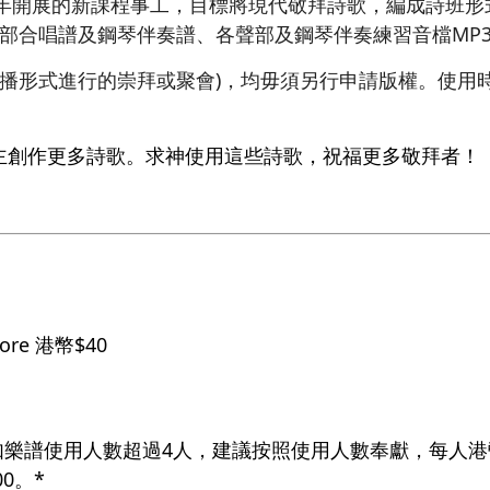
4年開展的新課程事工，目標將現代敬拜詩歌，編成詩班
三部合唱譜及鋼琴伴奏譜、各聲部及鋼琴伴奏練習音檔MP
廣播形式進行的崇拜或聚會)，均毋須另行申請版權。使用
。
主創作更多詩歌。求神使用這些詩歌，祝福更多敬拜者！
core 港幣$40
如樂譜使用人數超過4人，建議按照使用人數奉獻，每人港幣
0。*