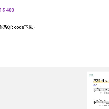
＄400
QR code下載）