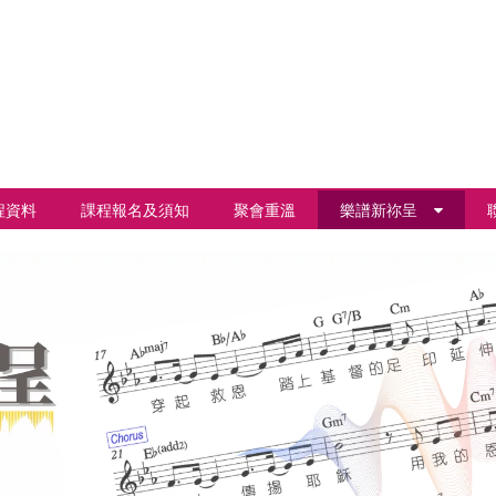
程資料
課程報名及須知
聚會重溫
樂譜新祢呈