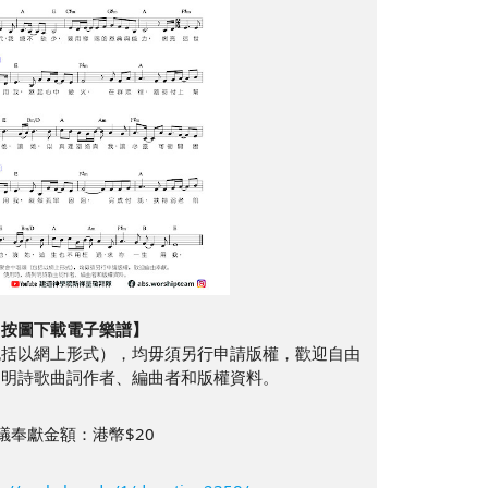
【按圖下載電子樂譜】
包括以網上形式），均毋須另行申請版權，歡迎自由
列明詩歌曲詞作者、編曲者和版權資料。
議奉獻金額：港幣$20