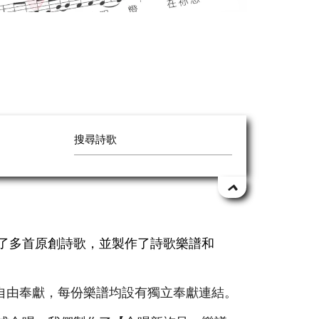
作了多首原創詩歌，並製作了詩歌樂譜和
自由奉獻，每份樂譜均設有獨立奉獻連結。