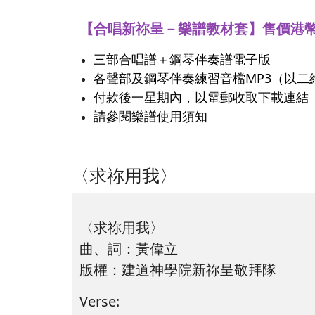
【合唱新祢呈－樂譜教材套】售價港幣
三部合唱譜＋鋼琴伴奏譜電子版
各聲部及鋼琴伴奏練習音檔MP3（以二維碼
付款後一星期內，以電郵收取下載連結
請參閱樂譜使用須知
〈求祢用我〉
〈求祢用我〉
曲、詞：黃偉立
版權：建道神學院新祢呈敬拜隊
Verse: