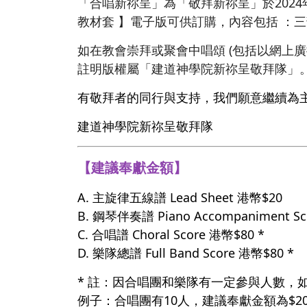
「合唱新祢呈」為「敬拜新祢呈」於202
教材套 】電子版可供訂購，內容包括 ：
如在教會崇拜或聚會中唱頌 (包括以網上
註明版權屬「建道神學院新祢呈敬拜隊」
有敬拜者的同行與支持，我們願意繼續為
建道神學院新祢呈敬拜隊
【建議奉獻金額】
A. 主旋律五線譜 Lead Sheet 港幣$20
B. 鋼琴伴奏譜 Piano Accompaniment S
C. 合唱譜 Choral Score 港幣$80 *
D. 樂隊總譜 Full Band Score 港幣$80 *
* 註：因合唱團和樂隊有一定參與人數，
例子：合唱團有10人，建議奉獻金額為$20