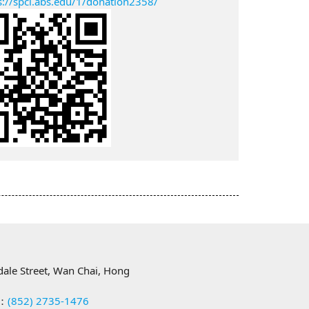
s://spcl.abs.edu/1/donation2358/
樓
ndale Street, Wan Chai, Hong
：
(852) 2735-1476