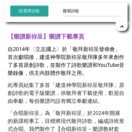
請選擇詩歌
【樂譜新祢呈】樂譜下載專頁
自2014年〈立志擺上〉於「敬拜新祢呈發佈會」
首次獻唱後，建道神學院新祢呈敬拜隊多年來創作
了多首原創詩歌，並製作了詩歌樂譜和YouTube音
樂錄像，供主內肢體作敬拜之用。
此專頁結集了多首「建道神學院新祢呈敬拜隊」原
創詩歌的電子版樂譜，供敬拜者下載使用，歡迎自
由奉獻，每份樂譜均設有獨立奉獻連結。
「合唱新祢呈」為「敬拜新祢呈」於2024年開展
的新課程事工，目標將現代敬拜詩歌，編成詩班形
式合唱。我們製作了【合唱新祢呈－樂譜教材套