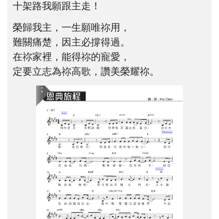
十架路我願跟主走！
榮歸我主，一生願唯祢用，
難關痛楚，因主必撐得過。
在祢家裡，能得祢的寵愛，
定要立志為祢高歌，讚美榮耀祢。