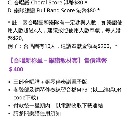
C. 合唱譜 Choral Score 港幣$80 *
D. 樂隊總譜 Full Band Score 港幣$80 *
* 註：因合唱團和樂隊有一定參與人數，如樂譜使
用人數超過4人，建議按照使用人數奉獻，每人港
幣$20。
例子：合唱團有10人，建議奉獻金額為$200。*
【合唱新祢呈－樂譜教材套】售價港幣
＄400
三部合唱譜＋鋼琴伴奏譜電子版
各聲部及鋼琴伴奏練習音檔MP3（以二維碼QR
code下載）
付款後一星期內，以電郵收取下載連結
請參閱樂譜使用須知