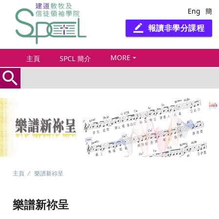
Eng
簡
報讀非學分課程
border_color
MORE
arrow_drop_down
主頁
SPCL 簡介
search
主頁
樂譜新祢呈
樂譜新祢呈