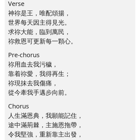
Verse
神祢是王，唯配頌揚，
世界每天因主得見光。
求祢大能，臨到萬民，
祢救恩可更新每一顆心。
Pre-chorus
祢用血去我污穢，
靠着祢愛，我得再生；
祢現抹去我傷痛，
從今牽我手邁步向前。
Chorus
人生滿恩典，我願能記住，
途中滿荊棘，主施恩拖帶，
令我堅強，重新靠主出發，