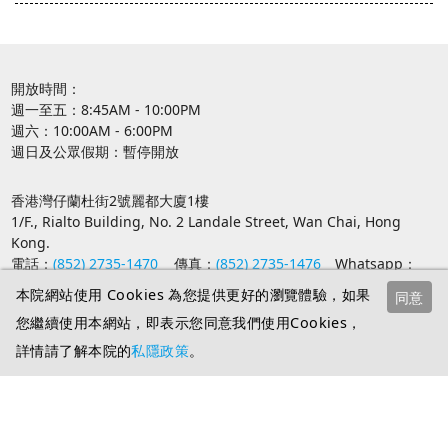
開放時間：
週一至五：8:45AM - 10:00PM
週六：10:00AM - 6:00PM
週日及公眾假期：暫停開放
香港灣仔蘭杜街2號麗都大廈1樓
1/F., Rialto Building, No. 2 Landale Street, Wan Chai, Hong
Kong.
電話：
(852) 2735-1470
傳真：
(852) 2735-1476
Whatsapp：
(852) 9735-8226
本院網站使用 Cookies 為您提供更好的瀏覽體驗，如果
同意
電郵：
spcl@abs.edu
Facebook：
SPCL 建道教牧及信徒領袖學
您繼續使用本網站，即表示您同意我們使用Cookies，
院
IG：
abs_spcl
按此
加入Whatsapp 社群獲取最新課程資訊
詳情請了解本院的
私隱政策
。
Copyright ©
Alliance Bible Seminary
2026