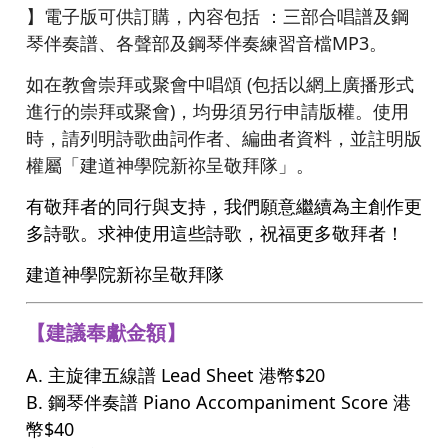
】電子版可供訂購，內容包括 ：三部合唱譜及鋼
琴伴奏譜、各聲部及鋼琴伴奏練習音檔MP3。
如在教會崇拜或聚會中唱頌 (包括以網上廣播形式
進行的崇拜或聚會)，均毋須另行申請版權。使用
時，請列明詩歌曲詞作者、編曲者資料，並註明版
權屬「建道神學院新祢呈敬拜隊」。
有敬拜者的同行與支持，我們願意繼續為主創作更
多詩歌。求神使用這些詩歌，祝福更多敬拜者！
建道神學院新祢呈敬拜隊
【建議奉獻金額】
A. 主旋律五線譜 Lead Sheet 港幣$20
B. 鋼琴伴奏譜 Piano Accompaniment Score 港
幣$40