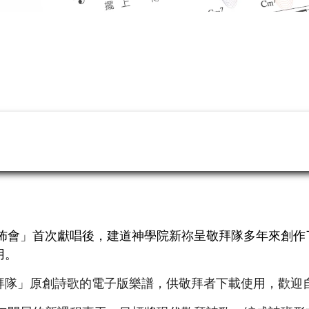
發佈會」首次獻唱後，建道神學院新祢呈敬拜隊多年來創
用。
拜隊」原創詩歌的電子版樂譜，供敬拜者下載使用，歡迎