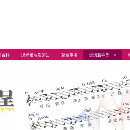
程資料
課程報名及須知
聚會重溫
樂譜新祢呈