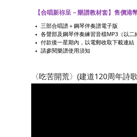
【合唱新祢呈－樂譜教材套】售價港幣
三部合唱譜＋鋼琴伴奏譜電子版
各聲部及鋼琴伴奏練習音檔MP3（以二維碼
付款後一星期內，以電郵收取下載連結
請參閱樂譜使用須知
〈吃苦開荒〉(建道120周年詩