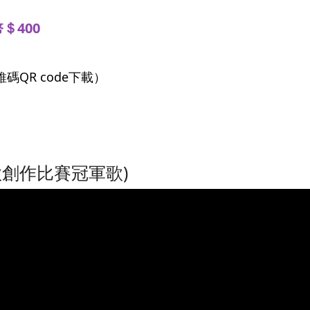
＄400
QR code下載）
歌創作比賽冠軍歌)