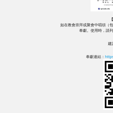
如在教會崇拜或聚會中唱頌（
奉獻。使用時，請
建
奉獻連結：
http