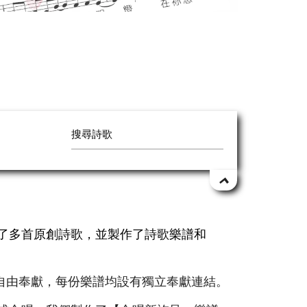
作了多首原創詩歌，並製作了詩歌樂譜和
自由奉獻，每份樂譜均設有獨立奉獻連結。