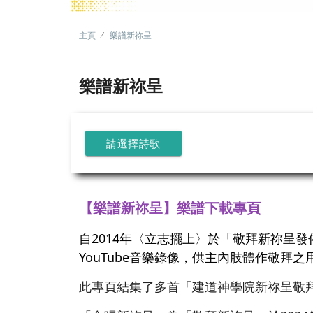
主頁
樂譜新祢呈
樂譜新祢呈
請選擇詩歌
【樂譜新祢呈】樂譜下載專頁
自2014年〈立志擺上〉於「敬拜新祢呈
YouTube音樂錄像，供主內肢體作敬拜之
此專頁結集了多首「建道神學院新祢呈敬