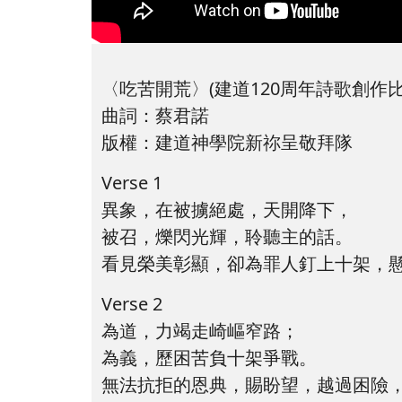
〈吃苦開荒〉(建道120周年詩歌創作
曲詞：蔡君諾
版權：建道神學院新祢呈敬拜隊
Verse 1
異象，在被擄絕處，天開降下，
被召，爍閃光輝，聆聽主的話。
看見榮美彰顯，卻為罪人釘上十架，
Verse 2
為道，力竭走崎嶇窄路；
為義，歷困苦負十架爭戰。
無法抗拒的恩典，賜盼望，越過困險