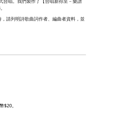
形式合唱。我們製作了【合唱新祢呈－樂譜
3。
時，請列明詩歌曲詞作者、編曲者資料，並
$20。