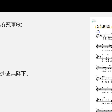
比賽冠軍歌)
懸掛恩典降下。
，