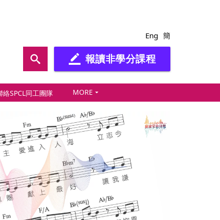
Eng
簡
報讀非學分課程
border_color
MORE
arrow_drop_down
聯絡SPCL同工團隊