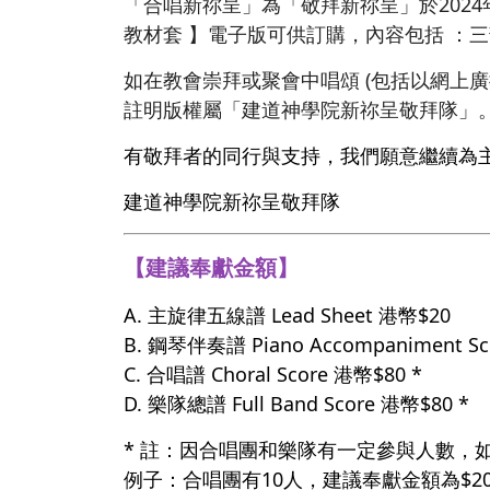
「合唱新祢呈」為「敬拜新祢呈」於202
教材套 】電子版可供訂購，內容包括 ：
如在教會崇拜或聚會中唱頌 (包括以網上
註明版權屬「建道神學院新祢呈敬拜隊」
有敬拜者的同行與支持，我們願意繼續為
建道神學院新祢呈敬拜隊
【建議奉獻金額】
A. 主旋律五線譜 Lead Sheet 港幣$20
B. 鋼琴伴奏譜 Piano Accompaniment S
C. 合唱譜 Choral Score 港幣$80 *
D. 樂隊總譜 Full Band Score 港幣$80 *
* 註：因合唱團和樂隊有一定參與人數，
例子：合唱團有10人，建議奉獻金額為$20