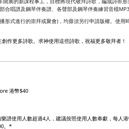
4年開展的新課程事工，目標將現代敬拜詩歌，編成詩班
三部合唱譜及鋼琴伴奏譜、各聲部及鋼琴伴奏練習音檔MP
廣播形式進行的崇拜或聚會)，均毋須另行申請版權。使用
。
主創作更多詩歌。求神使用這些詩歌，祝福更多敬拜者！
core 港幣$40
如樂譜使用人數超過4人，建議按照使用人數奉獻，每人港幣
0。*