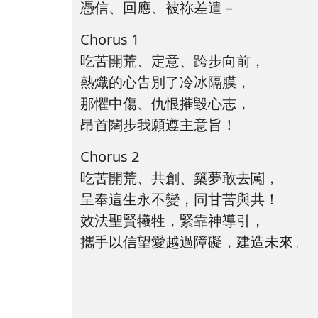
憑信、回應、被祢差遣 –
Chorus 1
吃苦開荒、定意、跨步向前，
熱熾的心告別了冷冰隔膜，
那懼中傷、仇恨摧毀心志，
昂首闊步我願遵主意旨！
Chorus 2
吃苦開荒、共創、築夢敢去闖，
呈奉這生永不變，同甘苦與共！
效法聖賢犧牲，緊靠神導引，
攜手以信望愛越過障礙，建造未來。