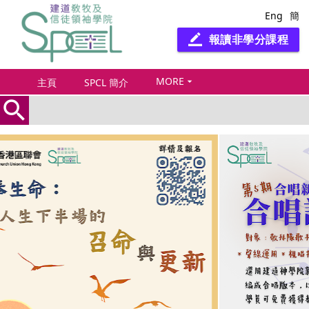
Eng
簡
報讀非學分課程
border_color
MORE
arrow_drop_down
主頁
SPCL 簡介
search