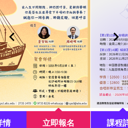
keyboard_arrow_left
keyboard_arrow_right
drop_up
arrow_drop_up
arrow_
即報名
課程詳情
立