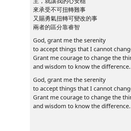
主，就讓我的心安穩
來承受不可扭轉難事
又賜勇氣扭轉可變改的事
兩者的區分靠睿智
God, grant me the serenity
to accept things that I cannot chan
Grant me courage to change the thi
and wisdom to know the difference
God, grant me the serenity
to accept things that I cannot chan
Grant me courage to change the thi
and wisdom to know the difference