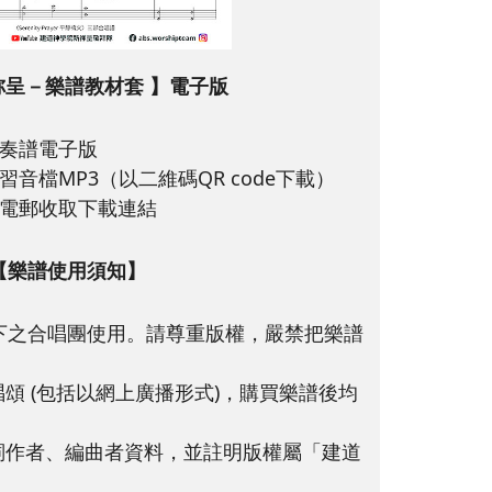
祢呈－樂譜教材套 】電子版
奏譜電子版
音檔MP3（以二維碼QR code下載）
電郵收取下載連結
【樂譜使用須知】
下之合唱團使用。請尊重版權，嚴禁把樂譜
頌 (包括以網上廣播形式)，購買樂譜後均
詞作者、編曲者資料，並註明版權屬「建道
。