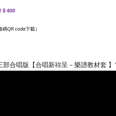
＄400
QR code下載）
平靜禱文〉三部合唱版【合唱新祢呈－樂譜教材套 