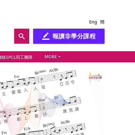
Eng
簡
報讀非學分課程
border_color
MORE
arrow_drop_down
聯絡SPCL同工團隊