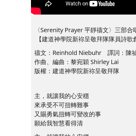
〈Serenity Prayer 平靜禱文〉三部
【建道神學院新祢呈敬拜隊隊員詩歌
禱文：Reinhold Niebuhr 譯詞：
作曲、編曲：黎宛穎 Shirley Lai
版權：建道神學院新祢呈敬拜隊
主，就讓我的心安穩
來承受不可扭轉難事
又賜勇氣扭轉可變改的事
願給我智慧看得清