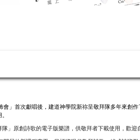
發佈會」首次獻唱後，建道神學院新祢呈敬拜隊多年來創
用。
拜隊」原創詩歌的電子版樂譜，供敬拜者下載使用，歡迎