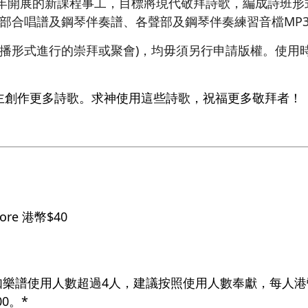
4年開展的新課程事工，目標將現代敬拜詩歌，編成詩班
三部合唱譜及鋼琴伴奏譜、各聲部及鋼琴伴奏練習音檔MP
廣播形式進行的崇拜或聚會)，均毋須另行申請版權。使用
。
主創作更多詩歌。求神使用這些詩歌，祝福更多敬拜者！
core 港幣$40
如樂譜使用人數超過4人，建議按照使用人數奉獻，每人港幣
0。*