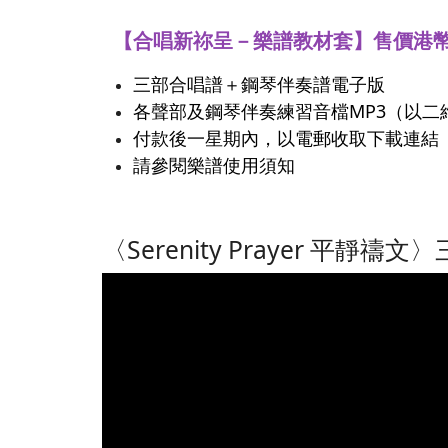
【合唱新祢呈－樂譜教材套】售價港幣
三部合唱譜＋鋼琴伴奏譜電子版
各聲部及鋼琴伴奏練習音檔MP3（以二維碼
付款後一星期內，以電郵收取下載連結
請參閱樂譜使用須知
〈Serenity Prayer 