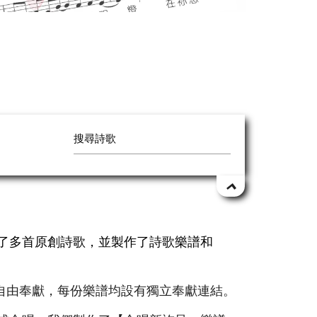
作了多首原創詩歌，並製作了詩歌樂譜和
自由奉獻，每份樂譜均設有獨立奉獻連結。