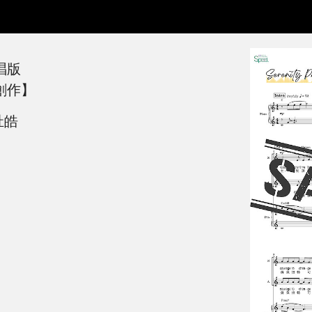
合唱版
創作】
陳祉皓