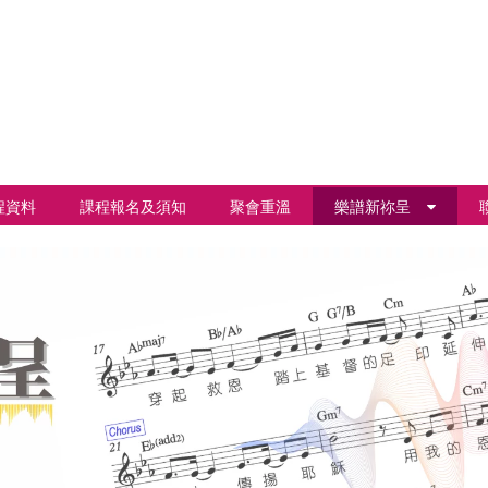
程資料
課程報名及須知
聚會重溫
樂譜新祢呈