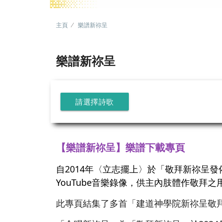
主頁
樂譜新祢呈
樂譜新祢呈
請選擇詩歌
【樂譜新祢呈】樂譜下載專頁
自2014年〈立志擺上〉於「敬拜新祢呈
YouTube音樂錄像，供主內肢體作敬拜之
此專頁結集了多首「建道神學院新祢呈敬