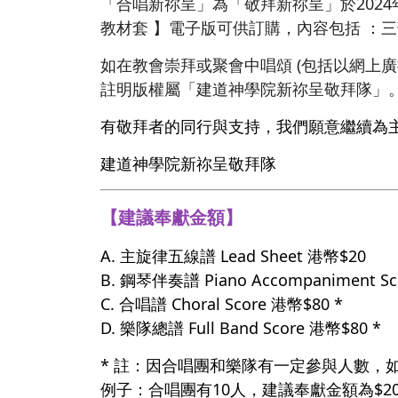
「合唱新祢呈」為「敬拜新祢呈」於202
教材套 】電子版可供訂購，內容包括 ：
如在教會崇拜或聚會中唱頌 (包括以網上
註明版權屬「建道神學院新祢呈敬拜隊」
有敬拜者的同行與支持，我們願意繼續為
建道神學院新祢呈敬拜隊
【建議奉獻金額】
A. 主旋律五線譜 Lead Sheet 港幣$20
B. 鋼琴伴奏譜 Piano Accompaniment S
C. 合唱譜 Choral Score 港幣$80 *
D. 樂隊總譜 Full Band Score 港幣$80 *
* 註：因合唱團和樂隊有一定參與人數，
例子：合唱團有10人，建議奉獻金額為$20