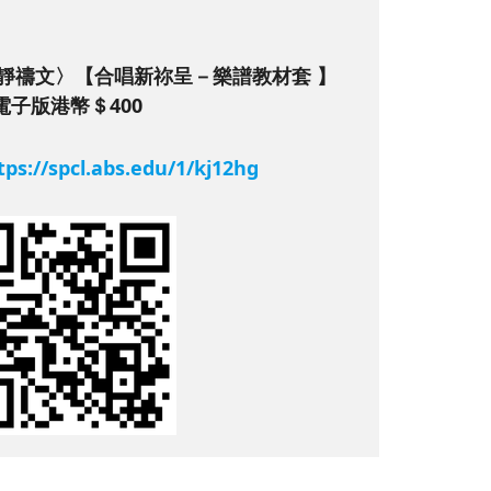
yer 平靜禱文〉【合唱新祢呈－樂譜教材套 】
電子版港幣＄400
tps://spcl.abs.edu/1/kj12hg