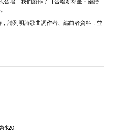
形式合唱。我們製作了【合唱新祢呈－樂譜
3。
時，請列明詩歌曲詞作者、編曲者資料，並
$20。