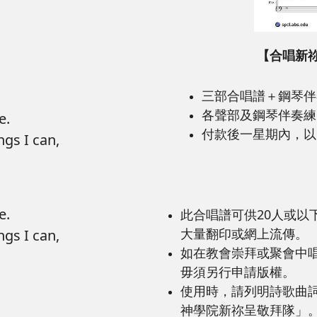
【合唱新
三部合唱譜＋鋼琴伴
各聲部及鋼琴伴奏練習
ge.
付款後一星期內，以
ngs I can,
.
ge.
此合唱譜可供20人或以
大量翻印或網上流傳。
ngs I can,
如在教會崇拜或聚會中唱
.
毋須另行申請版權。
使用時，請列明詩歌曲
神學院新祢呈敬拜隊」