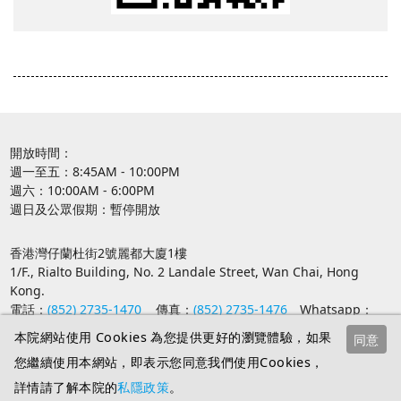
開放時間：
週一至五：8:45AM - 10:00PM
週六：10:00AM - 6:00PM
週日及公眾假期：暫停開放
香港灣仔蘭杜街2號麗都大廈1樓
1/F., Rialto Building, No. 2 Landale Street, Wan Chai, Hong
Kong.
電話：
(852) 2735-1470
傳真：
(852) 2735-1476
Whatsapp：
(852) 9735-8226
本院網站使用 Cookies 為您提供更好的瀏覽體驗，如果
同意
電郵：
spcl@abs.edu
Facebook：
SPCL 建道教牧及信徒領袖學
您繼續使用本網站，即表示您同意我們使用Cookies，
院
IG：
abs_spcl
按此
加入Whatsapp 社群獲取最新課程資訊
詳情請了解本院的
私隱政策
。