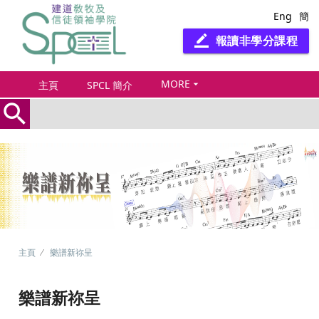
Eng
簡
報讀非學分課程
border_color
MORE
arrow_drop_down
主頁
SPCL 簡介
search
主頁
樂譜新祢呈
樂譜新祢呈