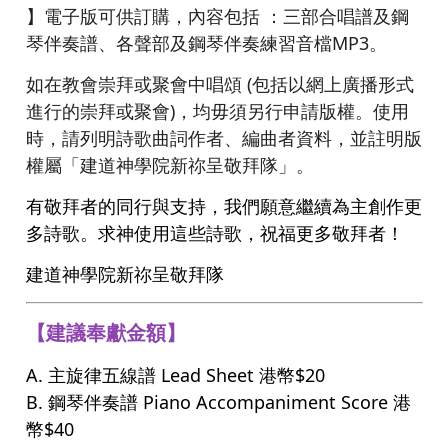
】電子版可供訂購，內容包括 ：三部合唱譜及鋼
琴伴奏譜、各聲部及鋼琴伴奏練習音檔MP3。
如在教會崇拜或聚會中唱頌 (包括以網上廣播形式
進行的崇拜或聚會)，均毋須另行申請版權。使用
時，請列明詩歌曲詞作者、編曲者資料，並註明版
權屬「建道神學院新祢呈敬拜隊」。
有敬拜者的同行與支持，我們願意繼續為主創作更
多詩歌。求神使用這些詩歌，祝福更多敬拜者！
建道神學院新祢呈敬拜隊
【建議奉獻金額】
A. 主旋律五線譜 Lead Sheet 港幣$20
B. 鋼琴伴奏譜 Piano Accompaniment Score 港
幣$40