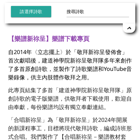
請選擇詩歌
【樂譜新祢呈】樂譜下載專頁
自2014年〈立志擺上〉於「敬拜新祢呈發佈會」
首次獻唱後，建道神學院新祢呈敬拜隊多年來創作
了多首原創詩歌，並製作了詩歌樂譜和YouTube音
樂錄像，供主內肢體作敬拜之用。
此專頁結集了多首「建道神學院新祢呈敬拜隊」原
創詩歌的電子版樂譜，供敬拜者下載使用，歡迎自
由奉獻，每份樂譜均設有獨立奉獻連結。
「合唱新祢呈」為「敬拜新祢呈」於2024年開展
的新課程事工，目標將現代敬拜詩歌，編成詩班形
式合唱。我們製作了【合唱新祢呈－樂譜教材套