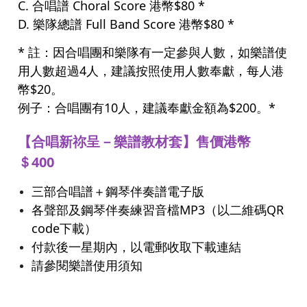
C. 合唱譜 Choral Score 港幣$80 *
D. 樂隊總譜 Full Band Score 港幣$80 *
* 註：因合唱團和樂隊有一定參與人數，如樂譜使
用人數超過4人，建議按照使用人數奉獻，每人港
幣$20。
例子：合唱團有10人，建議奉獻金額為$200。*
【合唱新祢呈－樂譜教材套】售價港幣
＄400
三部合唱譜＋鋼琴伴奏譜電子版
各聲部及鋼琴伴奏練習音檔MP3（以二維碼QR
code下載）
付款後一星期內，以電郵收取下載連結
請參閱樂譜使用須知