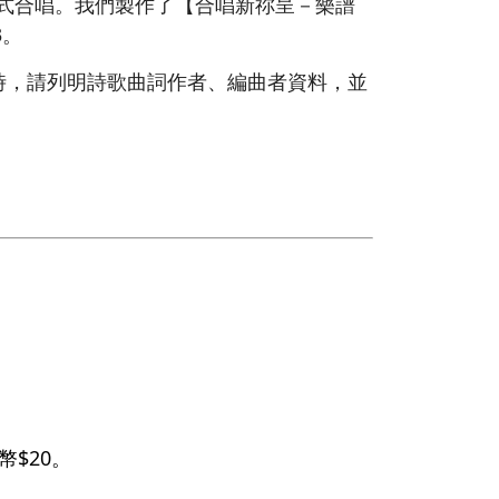
形式合唱。我們製作了【合唱新祢呈－樂譜
3。
時，請列明詩歌曲詞作者、編曲者資料，並
$20。