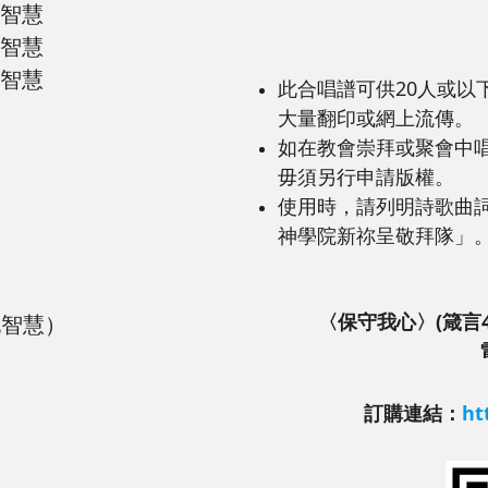
抱智慧
抱智慧
抱智慧
此合唱譜可供20人或以
大量翻印或網上流傳。
如在教會崇拜或聚會中唱
毋須另行申請版權。
使用時，請列明詩歌曲
神學院新祢呈敬拜隊」
〈保守我心〉(箴言
抱智慧）
訂購連結：
ht