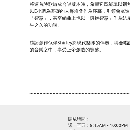
將這首詩歌編成合唱版本時，希望它既能單以鋼
以E小調為基礎的人聲堆叠作為序幕，引領會眾進入這
「智慧」，甚至編曲上也以「懷抱智慧」作為結尾。三
生之久的功課。
感謝創作伙伴Shirley將現代樂隊的伴奏，
的音樂之中，享受上帝創造的豐盛。
開放時間：
週一至五：8:45AM - 10:00PM