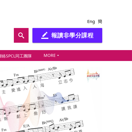
Eng
簡
報讀非學分課程
border_color
MORE
arrow_drop_down
聯絡SPCL同工團隊