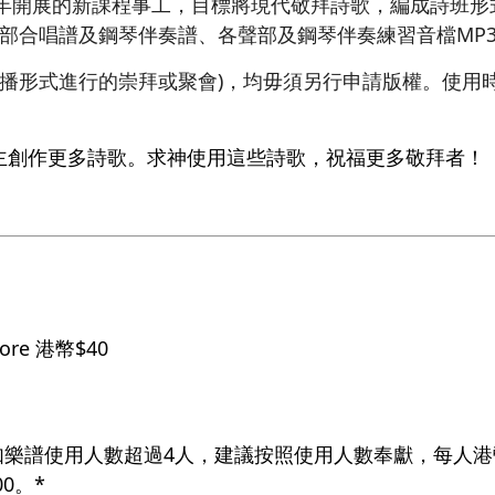
4年開展的新課程事工，目標將現代敬拜詩歌，編成詩班
三部合唱譜及鋼琴伴奏譜、各聲部及鋼琴伴奏練習音檔MP
廣播形式進行的崇拜或聚會)，均毋須另行申請版權。使用
。
主創作更多詩歌。求神使用這些詩歌，祝福更多敬拜者！
core 港幣$40
如樂譜使用人數超過4人，建議按照使用人數奉獻，每人港幣
0。*