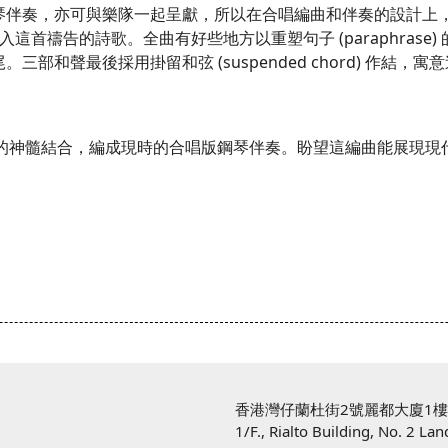
琴伴奏，亦可與樂隊一起呈獻，所以在合唱編曲和伴奏的設計上
首禱告的詩歌。全曲有好些地方以重塑句子 (paraphrase
部和聲最後採用掛留和弦 (suspended chord) 作結
與合唱的神髓結合，編成現時的合唱版鋼琴伴奏。盼望這編曲能展現
香港灣仔蘭杜街2號麗都大廈1
1/F., Rialto Building, No. 2 La