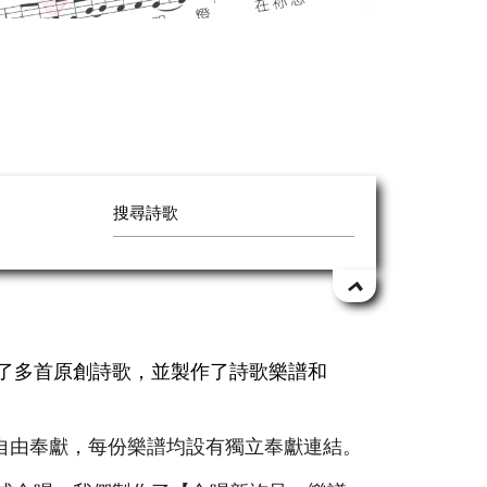
作了多首原創詩歌，並製作了詩歌樂譜和
自由奉獻，每份樂譜均設有獨立奉獻連結。