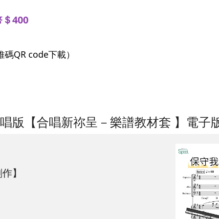
＄400
QR code下載）
合唱版【合唱新祢呈－樂譜教材套 】電子
創作】