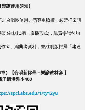
【樂譜使用須知】
下之合唱團使用。請尊重版權，嚴禁把樂譜
頌 (包括以網上廣播形式)，購買樂譜後均
詞作者、編曲者資料，並註明版權屬「建道
。
4章）【合唱新祢呈－樂譜教材套 】
電子版港幣＄400
tps://spcl.abs.edu/1/ty12yu