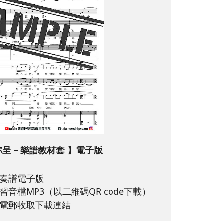
祢呈－樂譜教材套 】電子版
奏譜電子版
音檔MP3（以二維碼QR code下載）
電郵收取下載連結