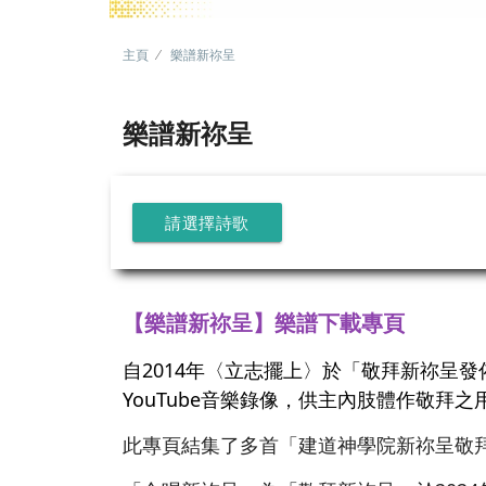
主頁
樂譜新祢呈
樂譜新祢呈
請選擇詩歌
【樂譜新祢呈】樂譜下載專頁
自2014年〈立志擺上〉於「敬拜新祢呈
YouTube音樂錄像，供主內肢體作敬拜之
此專頁結集了多首「建道神學院新祢呈敬