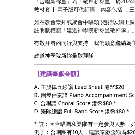
「合唱新祢呈」為「敬拜新祢呈」於202
教材套 】電子版可供訂購，內容包括 ：
如在教會崇拜或聚會中唱頌 (包括以網上
註明版權屬「建道神學院新祢呈敬拜隊」
有敬拜者的同行與支持，我們願意繼續為
建道神學院新祢呈敬拜隊
【建議奉獻金額】
A. 主旋律五線譜 Lead Sheet 港幣$20
B. 鋼琴伴奏譜 Piano Accompaniment S
C. 合唱譜 Choral Score 港幣$80 *
D. 樂隊總譜 Full Band Score 港幣$80 *
* 註：因合唱團和樂隊有一定參與人數，
例子：合唱團有10人，建議奉獻金額為$20