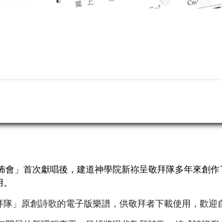
發佈會」首次獻唱後，建道神學院新祢呈敬拜隊多年來創
用。
拜隊」原創詩歌的電子版樂譜，供敬拜者下載使用，歡迎