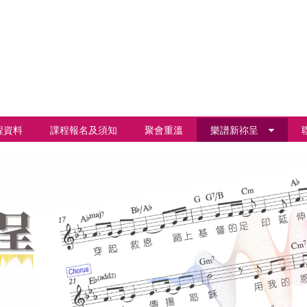
程資料
課程報名及須知
聚會重溫
樂譜新祢呈