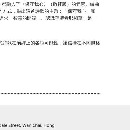
，都融入了〈保守我心〉（敬拜版）的元素。編曲
) 的方式，點出這首詩歌的主題：「保守我心」和
，寓意追求「智慧的開端」、認識至聖者耶和華，是一
現代詩歌在演繹上的各種可能性，讓信徒在不同風格
樓
ndale Street, Wan Chai, Hong