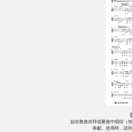
如在教會崇拜或聚會中唱頌（
奉獻。使用時，請