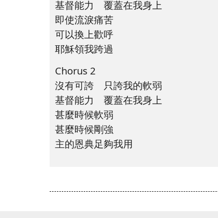
基督能力 覆蓋在我身上
即使流淚痛苦
可以換上歡呼
耶穌領我跨過
Chorus 2
沒有可誇 只誇我的軟弱
基督能力 覆蓋在我身上
甚麼時候軟弱
甚麼時候剛強
主的恩典足夠我用