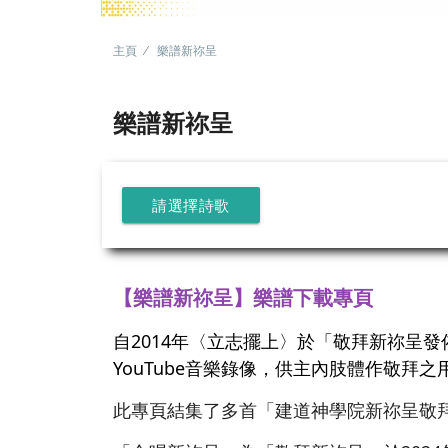
主頁
樂譜新祢呈
樂譜新祢呈
請選擇詩歌
【樂譜新祢呈】樂譜下載專頁
自2014年〈立志擺上〉於「敬拜新祢呈
YouTube音樂錄像，供主內肢體作敬拜之
此專頁結集了多首「建道神學院新祢呈敬