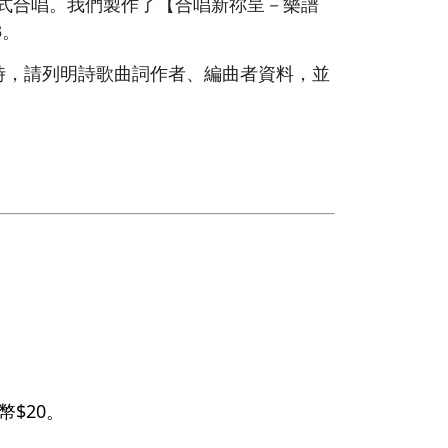
形式合唱。我們製作了【合唱新祢呈－樂譜
3。
時，請列明詩歌曲詞作者、編曲者資料，並
$20。