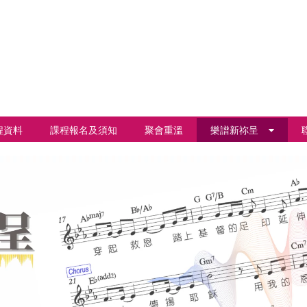
程資料
課程報名及須知
聚會重溫
樂譜新祢呈