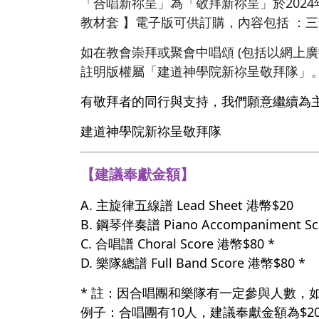
「合唱新祢呈」為「敬拜新祢呈」於202
教材套 】電子版可供訂購，內容包括 ：
如在教會崇拜或聚會中唱頌 (包括以網上
註明版權屬「建道神學院新祢呈敬拜隊」
有敬拜者的同行與支持，我們願意繼續為
建道神學院新祢呈敬拜隊
【建議奉獻金額】
A. 主旋律五線譜 Lead Sheet 港幣$20
B. 鋼琴伴奏譜 Piano Accompaniment S
C. 合唱譜 Choral Score 港幣$80 *
D. 樂隊總譜 Full Band Score 港幣$80 *
* 註：因合唱團和樂隊有一定參與人數，
例子：合唱團有10人，建議奉獻金額為$20