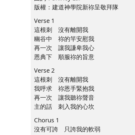
版權：建道神學院新祢呈敬拜隊
Verse 1
這根刺 沒有離開我
幽谷中 祢的竿安慰我
再一次 讓我謙卑我心
恩典下 順服祢的旨意
Verse 2
這根刺 沒有離開我
我呼求 祢恩手緊抱我
再一次 讓我聽祢聲音
主的話 刺入我的心坎
Chorus 1
沒有可誇 只誇我的軟弱