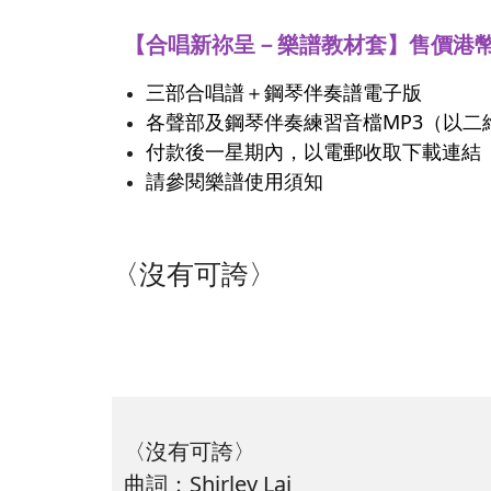
【合唱新祢呈－樂譜教材套】售價港幣
三部合唱譜＋鋼琴伴奏譜電子版
各聲部及鋼琴伴奏練習音檔MP3（以二維碼
付款後一星期內，以電郵收取下載連結
請參閱樂譜使用須知
〈沒有可誇〉
〈沒有可誇〉
曲詞：Shirley Lai