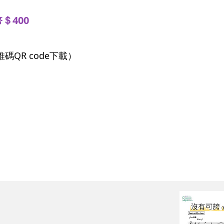
＄400
QR code下載）