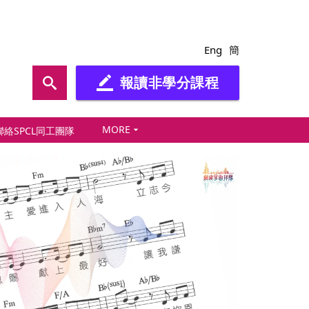
Eng
簡
報讀非學分課程
border_color
MORE
arrow_drop_down
聯絡SPCL同工團隊