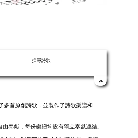
作了多首原創詩歌，並製作了詩歌樂譜和
自由奉獻，每份樂譜均設有獨立奉獻連結。