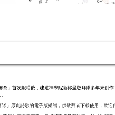
發佈會」首次獻唱後，建道神學院新祢呈敬拜隊多年來創
用。
拜隊」原創詩歌的電子版樂譜，供敬拜者下載使用，歡迎