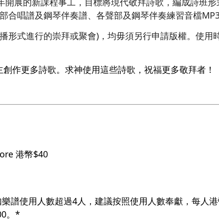
4年開展的新課程事工，目標將現代敬拜詩歌，編成詩班
三部合唱譜及鋼琴伴奏譜、各聲部及鋼琴伴奏練習音檔MP
廣播形式進行的崇拜或聚會)，均毋須另行申請版權。使用
。
主創作更多詩歌。求神使用這些詩歌，祝福更多敬拜者！
core 港幣$40
如樂譜使用人數超過4人，建議按照使用人數奉獻，每人港幣
0。*