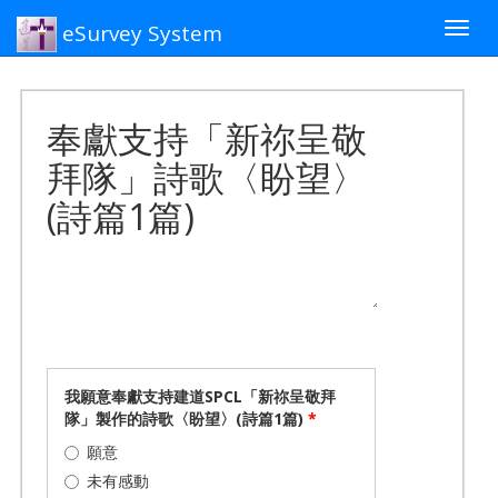
eSurvey System
Togg
navig
奉獻支持「新祢呈敬
拜隊」詩歌〈盼望〉
(詩篇1篇)
我願意奉獻支持建道SPCL「新祢呈敬拜
隊」製作的詩歌〈盼望〉(詩篇1篇)
*
願意
未有感動