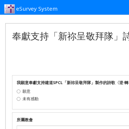
eSurvey System
奉獻支持「新祢呈敬拜隊」詩
我願意奉獻支持建道SPCL「新祢呈敬拜隊」製作的詩歌〈逆·轉
願意
未有感動
所屬教會