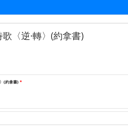
歌〈逆·轉〉(約拿書)
〉(約拿書)
*