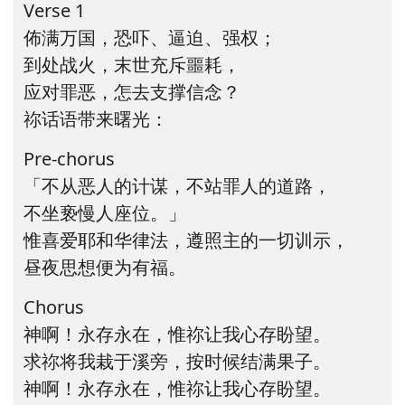
Verse 1
佈满万国，恐吓、逼迫、强权；
到处战火，末世充斥噩耗，
应对罪恶，怎去支撑信念？
祢话语带来曙光：
Pre-chorus
「不从恶人的计谋，不站罪人的道路，
不坐亵慢人座位。」
惟喜爱耶和华律法，遵照主的一切训示，
昼夜思想便为有福。
Chorus
神啊！永存永在，惟祢让我心存盼望。
求祢将我栽于溪旁，按时候结满果子。
神啊！永存永在，惟祢让我心存盼望。