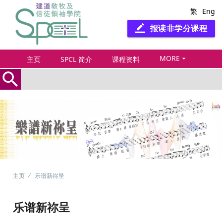
繁
Eng
报读非学分课程
border_color
MORE
arrow_drop_down
主页
SPCL 简介
课程资料
search
主页
乐谱新祢呈
乐谱新祢呈