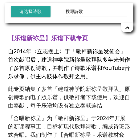
请选择诗歌
【乐谱新祢呈】乐谱下载专页
自2014年〈立志摆上〉于「敬拜新祢呈发佈会」
首次献唱后，建道神学院新祢呈敬拜队多年来创作
了多首原创诗歌，并制作了诗歌乐谱和YouTube音
乐录像，供主内肢体作敬拜之用。
此专页结集了多首「建道神学院新祢呈敬拜队」原
创诗歌的电子版乐谱，供敬拜者下载使用，欢迎自
由奉献，每份乐谱均设有独立奉献连结。
「合唱新祢呈」为「敬拜新祢呈」于2024年开展
的新课程事工，目标将现代敬拜诗歌，编成诗班形
式合唱。我们制作了【合唱新祢呈－乐谱教材套