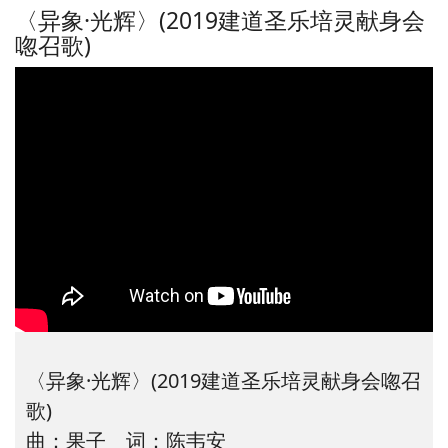
〈异象·光辉〉(2019建道圣乐培灵献身会
唿召歌)
〈异象·光辉〉(2019建道圣乐培灵献身会唿召
歌)
曲：果子 词：陈韦安