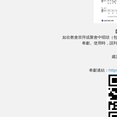
如在教會崇拜或聚會中唱頌（
奉獻。使用時，請
建
奉獻連結：
http