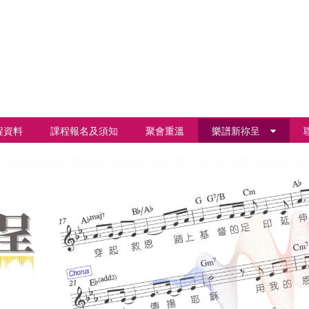
程資料
課程報名及須知
聚會重溫
樂譜新祢呈