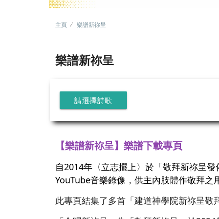
主頁
樂譜新祢呈
樂譜新祢呈
請選擇詩歌
【樂譜新祢呈】樂譜下載專頁
自2014年〈立志擺上〉於「敬拜新祢呈
YouTube音樂錄像，供主內肢體作敬拜之
此專頁結集了多首「建道神學院新祢呈敬