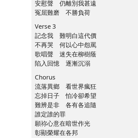
安慰聲 仍離別我甚遠
冤屈難磨 不勝負荷
Verse 3
記念我 難明白這代價
不再哭 何以心中怨罵
歌唱聲 迷失在柳樹蔭
陷入回憶 逐漸沉溺
Chorus
流落異鄉 看世界瘋狂
忘掉日子 怕冷卻希望
難辨是非 各有各追隨
誰定誰的罪
願祢心意在暗世作光
彰顯榮耀在各邦