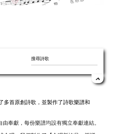
作了多首原創詩歌，並製作了詩歌樂譜和
自由奉獻，每份樂譜均設有獨立奉獻連結。