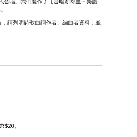
形式合唱。我們製作了【合唱新祢呈－樂譜
3。
時，請列明詩歌曲詞作者、編曲者資料，並
$20。