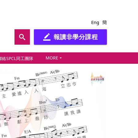
Eng
簡
報讀非學分課程
border_color
MORE
arrow_drop_down
聯絡SPCL同工團隊