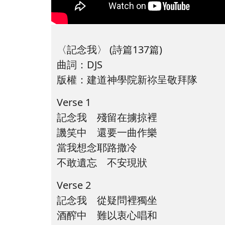
〈記念我〉 (詩篇137篇)
曲詞：DJS
版權：建道神學院新祢呈敬拜隊
Verse 1
記念我 殘留在擄掠裡
譏笑中 還要一曲作樂
當我想念耶路撒冷
不敢遺忘 不安現狀
Verse 2
記念我 從疑問裡獨坐
酒醡中 難以衷心唱和