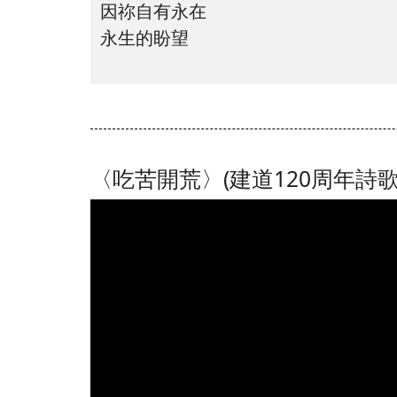
因祢自有永在
永生的盼望
〈吃苦開荒〉(建道120周年詩