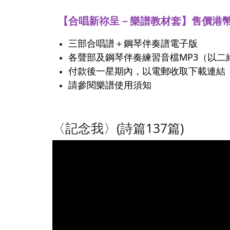
【合唱新祢呈－樂譜教材套】售價港幣
三部合唱譜＋鋼琴伴奏譜電子版
各聲部及鋼琴伴奏練習音檔MP3（以二維碼
付款後一星期內，以電郵收取下載連結
請參閱樂譜使用須知
〈記念我〉(詩篇137篇)