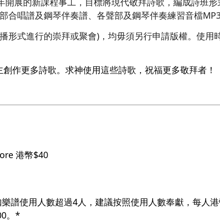
4年開展的新課程事工，目標將現代敬拜詩歌，編成詩班
三部合唱譜及鋼琴伴奏譜、各聲部及鋼琴伴奏練習音檔MP
廣播形式進行的崇拜或聚會)，均毋須另行申請版權。使用
。
主創作更多詩歌。求神使用這些詩歌，祝福更多敬拜者！
core 港幣$40
如樂譜使用人數超過4人，建議按照使用人數奉獻，每人港幣
0。*