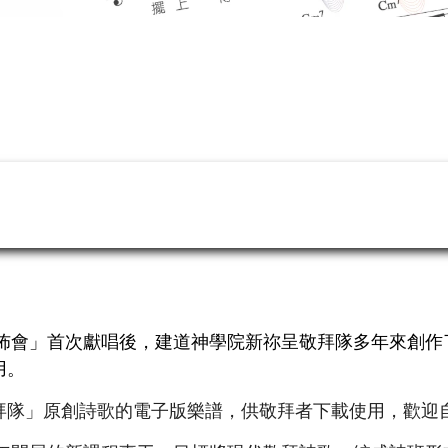
發佈會」首次獻唱後，建道神學院新祢呈敬拜隊多年來創
用。
拜隊」原創詩歌的電子版樂譜，供敬拜者下載使用，歡迎