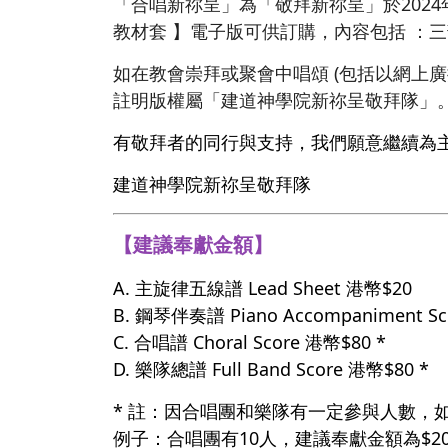
「合唱新祢呈」為「敬拜新祢呈」於202
教材套 】電子版可供訂購，內容包括 ：
如在教會崇拜或聚會中唱頌 (包括以網上
註明版權屬「建道神學院新祢呈敬拜隊」
有敬拜者的同行與支持，我們願意繼續為
建道神學院新祢呈敬拜隊
【建議奉獻金額】
A. 主旋律五線譜 Lead Sheet 港幣$20
B. 鋼琴伴奏譜 Piano Accompaniment S
C. 合唱譜 Choral Score 港幣$80 *
D. 樂隊總譜 Full Band Score 港幣$80 *
* 註：因合唱團和樂隊有一定參與人數，
例子：合唱團有10人，建議奉獻金額為$20