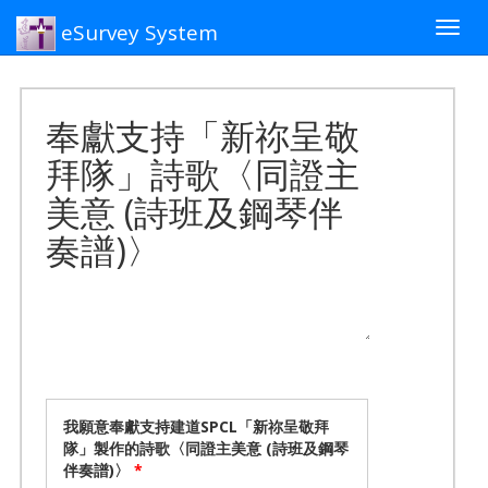
eSurvey System
Togg
navig
奉獻支持「新祢呈敬
拜隊」詩歌〈同證主
美意 (詩班及鋼琴伴
奏譜)〉
我願意奉獻支持建道SPCL「新祢呈敬拜
隊」製作的詩歌〈同證主美意 (詩班及鋼琴
伴奏譜)〉
*