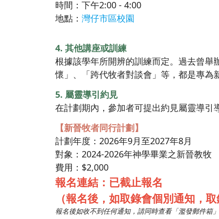
時間：下午2:00 - 4:00
地點：
灣仔市區校園
4. 其他講座或訓練
根據該學年所開辨的訓練而定。過去曾舉
懷」、「跨代牧者對談會」等，都是專為
5. 屬靈導引約見
在計劃期內，參加者可提出約見屬靈導引
【新晉牧者同行計劃】
計劃年度：2026年9月至2027年8月
對象：2024-2026年神學畢業之新晉教牧
費用：$2,000
報名連結：
已截止報名
（報名後，如取錄會個別通知，取
報名後如收不到任何通知，請同時查看「濫發郵件箱