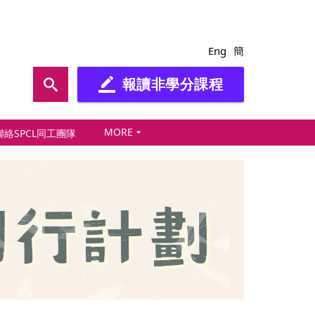
Eng
簡
報讀非學分課程
border_color
MORE
arrow_drop_down
聯絡SPCL同工團隊