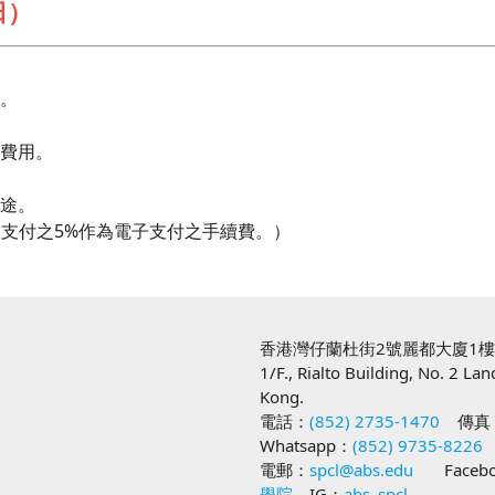
日）
名。
交費用。
用途。
支付之5%作為電子支付之手續費。）
。
香港灣仔蘭杜街2號麗都大廈1
1/F., Rialto Building, No. 2 La
Kong.
電話：
(852) 2735-1470
傳真
Whatsapp：
(852) 9735-8226
電郵：
spcl@abs.edu
Facebo
學院
IG：
abs_spcl