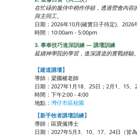
在忙碌的服侍中稍作停頓，透過營會內容
與主同工。
日期：2026年10月(確實日子待定)、202
時間：10:00am - 5:00pm
3. 事奉技巧進深訓練 — 講壇訓練
延續神學院的學習，進深講道的實戰經驗
【建道講壇】
導師：梁國權老師
日期：2027年1月18、25日；2月1、15
時間：下午2:00 - 4:00
地點：
灣仔市區校園
【新手牧者講壇訓練】
導師：區寶儀博士
日期：2027年5月3、10、17、24日（