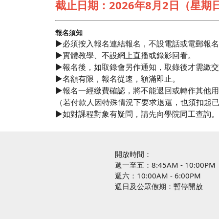
截止日期：2026年8月2日（星期
報名須知
►必須按入報名連結報名，不設電話或電郵報
►實體教學、不設網上直播或錄影回看。
►報名後，如取錄會另作通知，取錄後才需繳
►名額有限，報名從速，額滿即止。
►報名一經繳費確認，將不能退回或轉作其他
（若付款人因特殊情況下要求退還，也須扣起已
►如對課程對象有疑問，請先向學院同工查詢
開放時間：
週一至五：8:45AM - 10:00PM
週六：10:00AM - 6:00PM
週日及公眾假期：暫停開放