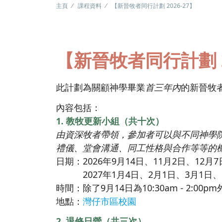
主頁
課程資料
【新晉牧者同行計劃 2026-27】
【新晉牧者同行計劃 2
此計劃為關顧神學畢業
首三年內
的新晉牧
內容包括：
1. 教牧更新小組（共十次）
由資深牧者帶領，參加者可以與不同神學
禮儀、堂會溝通、同工性格與合作等等的
日期：2026年9月14日、11月2日、12月7
2027年1月4日、2月1日、3月1日、
時間：除了9月14日為10:30am - 2:00pm
地點：
灣仔市區校園
2. 退修日營（共三次）