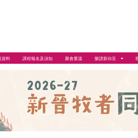
程資料
課程報名及須知
聚會重溫
樂譜新祢呈