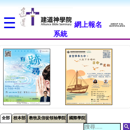
☰
主
網上報名
ABOUT SSL
CERTIFICATES
頁
系統
上
載
文
件
上
載
付
全部
校本部
教牧及信徒領袖學院
國際學院
款
收