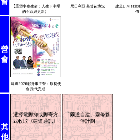
會
【重塑事奉生命：人生下半場
尼日利亞 基督徒境況
建道D.Miss
的召命與更新】
佈
營
會
建道2026獻身事主營：原初使
命 跨代完成
選擇電郵抑或郵寄方
「爾道自建」靈修夥
式收取《建道通訊》
伴計劃
其
他