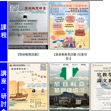
據
信
課
用
程
卡/PayMe/
轉
數
【聖經概覽證書】
【基督教教育證書 (兒童培
育)】
快
付
講
款
座
-
研
討