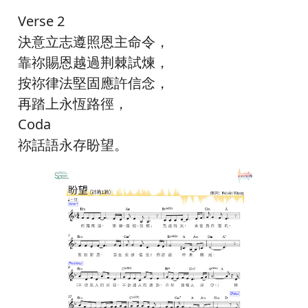
Verse 2
決意立志遵照恩主命令，
靠祢賜恩越過荆棘試煉，
按祢律法堅固應許信念，
再踏上永恆路徑，
Coda
祢話語永存盼望。