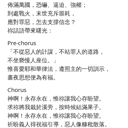
佈滿萬國，恐嚇、逼迫、強權；
到處戰火，末世充斥噩耗，
應對罪惡，怎去支撐信念？
祢話語帶來曙光：
Pre-chorus
「不從惡人的計謀，不站罪人的道路，
不坐褻慢人座位。」
惟喜愛耶和華律法，遵照主的一切訓示，
晝夜思想便為有福。
Chorus
神啊！永存永在，惟祢讓我心存盼望。
求祢將我栽於溪旁，按時候結滿果子。
神啊！永存永在，惟祢讓我心存盼望。
祈盼義人得祝福引導，惡人像糠秕散落。