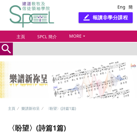
Eng
簡
報讀非學分課程
border_color
MORE
arrow_drop_down
主頁
SPCL 簡介
search
主頁
樂譜新祢呈
〈盼望〉(詩篇1篇)
〈盼望〉(詩篇1篇)