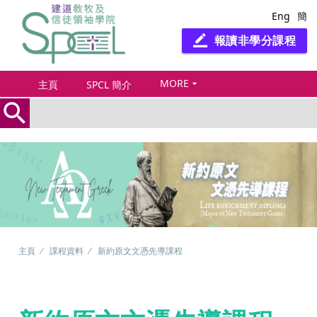
Eng
簡
報讀非學分課程
border_color
MORE
arrow_drop_down
主頁
SPCL 簡介
search
主頁
課程資料
新約原文文憑先導課程