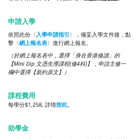
申請入學
依照此份〈
入
學申請指引
〉，備妥入學文件後，點
擊〈
網上報名表
〉進行網上報名。
（於網上報名表中，選擇「身在香港修讀」的
【
Mini Dip
文憑先導課程
(
修
4
科
)
】
，申請主修一
欄中選擇【新約原文
】
）
課程費用
每學分$1,258, 詳情
按此
。
助學金