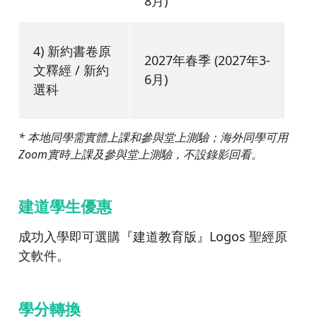
8月)
4)
新約書卷原
2027年春季 (2027年3-
文釋經 / 新約
6月)
選科
* 本地同學需實體上課和參與堂上測驗；海外同學可用
Zoom實時上課及參與堂上測驗，不設錄影回看。
建道學生優惠
成功入學即可選購『建道教育版』Logos 聖經原
文軟件。
學分轉換