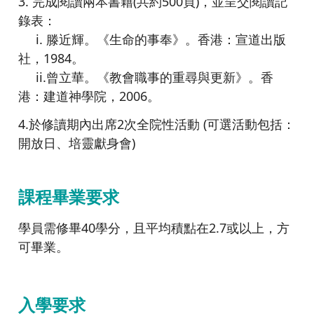
3. 完成閱讀兩本書籍(共約500頁)，並呈交閱讀記
錄表：
i. 滕近輝。《生命的事奉》。香港：宣道出版
社，1984。
ii.曾立華。《教會職事的重尋與更新》。香
港：建道神學院，2006。
4.於修讀期內出席2次全院性活動 (可選活動包括：
開放日、培靈獻身會)
課程畢業要求
學員需修畢40學分，且平均積點在2.7或以上，方
可畢業。
入學要求