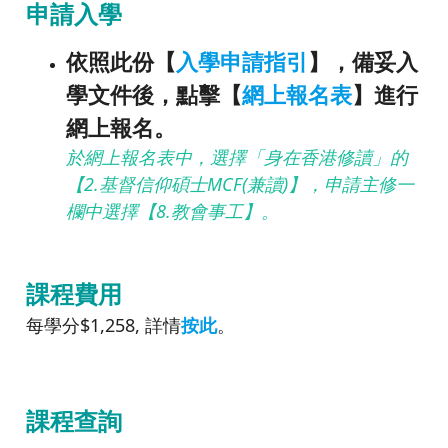
申請入學
依照此份【
入學申請指引
】，備妥入
學文件後，點擊【
網上報名表
】進行
網上報名。
於網上報名表中，選擇「身在香港修讀」的
【2.基督信仰碩士MCF(兼讀)】，申請主修一
欄中選擇【8.教會事工】。
課程費用
每學分$1,258, 詳情
按此
。
課程查詢