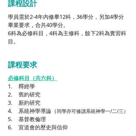
課程設計
學員需於2-4年內修畢12科，36學分，另加4學分
畢業要求，合共40學分。
6科為必修科目，4科為主修科，餘下2科為實習科
目。
課程要求
必修科目（共六科）
1. 釋經學
2. 舊約研究
3. 新約研究
4. 系統神學導論（
同學亦可修讀系統神學一
/
二
/
三）
5. 基督教倫理
6. 宣道會的歷史與信仰