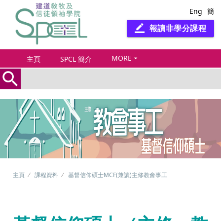
Eng
簡
報讀非學分課程
border_color
MORE
arrow_drop_down
主頁
SPCL 簡介
search
主頁
課程資料
基督信仰碩士MCF(兼讀)主修教會事工