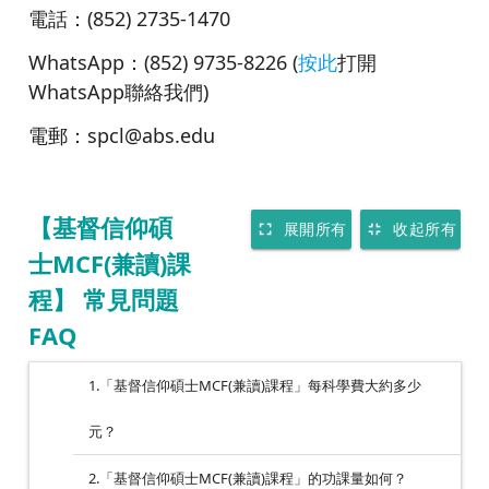
電話：(852) 2735-1470
WhatsApp：(852) 9735-8226 (
按此
打開
WhatsApp聯絡我們)
電郵：spcl@abs.edu
【基督信仰碩
展開所有
收起所有
fullscreen
fullscreen_exit
士MCF(兼讀)課
程】 常見問題
FAQ
1.「基督信仰碩士MCF(兼讀)課程」每科學費大約多少
元？
2.「基督信仰碩士MCF(兼讀)課程」的功課量如何？