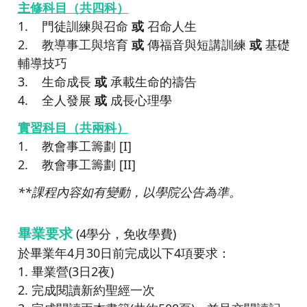
主修科目（共四科）
1. 門徒訓練與召命
或
召命人生
2. 教導事工與培育
或
傳福音與短講訓練
或
基礎
輔導技巧
3. 生命成長
或
承載生命的禱告
4. 全人發展
或
成長心理學
實習科目（共兩科）
1. 教會事工籌劃 [I]
2. 教會事工籌劃 [II]
**課程內容如有變動，以學院公告為準。
畢業要求
(4學分，免收學費)
於畢業年4月30日前完成以下4項要求：
1. 畢業營(3日2夜)
2. 完成閱讀新約聖經一次