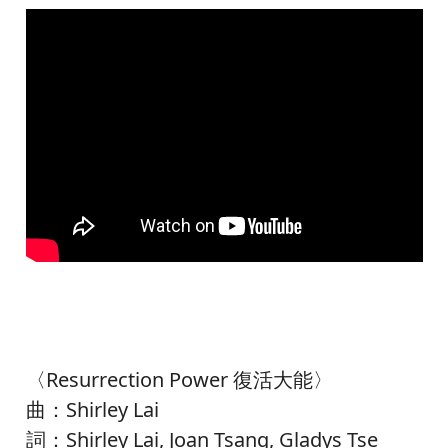
〈Resurrection Power 復活大能〉
曲：Shirley Lai
詞：Shirley Lai, Joan Tsang, Gladys Tse