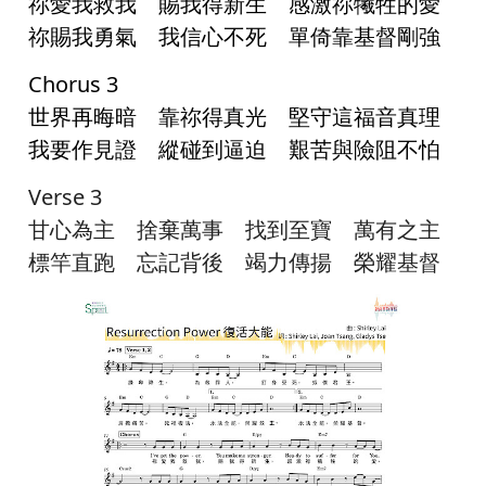
祢愛我救我 賜我得新生 感激祢犧牲的愛
祢賜我勇氣 我信心不死 單倚靠基督剛強
Chorus 3
世界再晦暗 靠祢得真光 堅守這福音真理
我要作見證 縱碰到逼迫 艱苦與險阻不怕
Verse 3
甘心為主 捨棄萬事 找到至寶 萬有之主
標竿直跑 忘記背後 竭力傳揚 榮耀基督