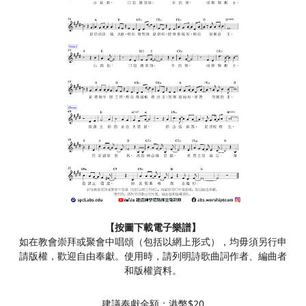
【按圖下載電子樂譜】
如在教會崇拜或聚會中唱頌（包括以網上形式），均毋須另行申
請版權，歡迎自由奉獻。使用時，請列明詩歌曲詞作者、編曲者
和版權資料。
建議奉獻金額：港幣$20