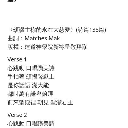
〈頌讚主祢的永在大慈愛〉(詩篇138篇)
曲詞：Matches Mak
版權：建道神學院新祢呈敬拜隊
Verse 1
心跳動 口唱讚美詩
手拍著 頌揚聲獻上
是祢話語 滿大能
都叫萬有謙卑俯拜
前來聖殿裡 朝見 聖潔君王
Verse 2
心跳動 口唱讚美詩