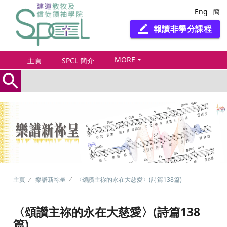
Eng
簡
報讀非學分課程
border_color
MORE
arrow_drop_down
主頁
SPCL 簡介
search
主頁
樂譜新祢呈
〈頌讚主祢的永在大慈愛〉(詩篇138篇)
〈頌讚主祢的永在大慈愛〉(詩篇138
篇)