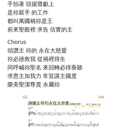
手拍著 頌揚聲獻上
是祢親手 的工作
都叫萬國稱祢是王
前來聖殿裡 求告 信實的主
Chorus
頌讚主 祢的 永在大慈愛
祢必拯救我 從禍裡得生
同呼喊祢聖名 來回轉必得垂聽
求恩主加我力 常宣講主國度
榮美聖潔尊貴 永屬祢