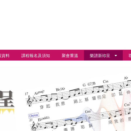
程資料
課程報名及須知
聚會重溫
樂譜新祢呈