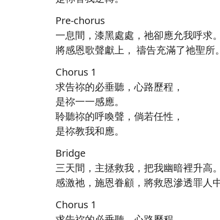
Pre-chorus
一息間，漆黑處處，祂卻應允我呼求
將感恩歌聲獻上， 禱告充滿了祂聖所
Chorus 1
求告祢的必垂聽，心路歷程，
是祢一一感應。
聆聽祢的呼喚聲，倘若任性，
是祢教我和應。
Bridge
三天間，主拯救我，把我幽暗裡升高
感激祂，施恩眷顧，將救恩滲透罪人
Chorus 1
求告祢的必垂聽，心路歷程，