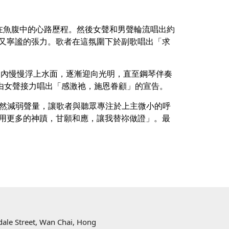
在魚腹中的心路歷程。然後女聲和男聲輪流唱出約
中神秘又寧謐的張力。歌者在這氛圍下於副歌唱出「求
腹內慢慢浮上水面，逐漸迎向光明，直至鋼琴伴奏
再由女聲接力唱出「感激祂，施恩眷顧」的宣告。
 刻意突然減弱聲量，讓歌者與聽眾專注於上主微小的呼
何用更多的神蹟，甘願和應，讓我替祢做證」。最
樓
ndale Street, Wan Chai, Hong