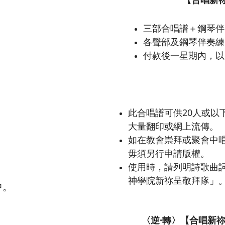
三部合唱譜＋鋼琴伴
。
各聲部及鋼琴伴奏練習
。
付款後一星期內，以
此合唱譜可供20人或以
大量翻印或網上流傳。
如在教會崇拜或聚會中唱
毋須另行申請版權。
使用時，請列明詩歌曲
。
神學院新祢呈敬拜隊」
中。
〈逆·轉〉【合唱新祢