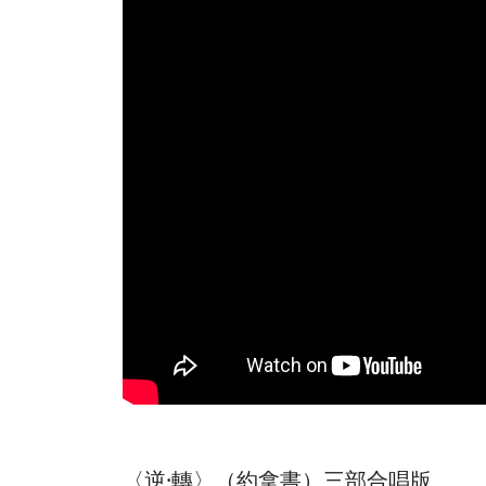
〈逆·轉〉（約拿書）三部合唱版