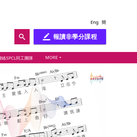
Eng
簡
報讀非學分課程
border_color
MORE
arrow_drop_down
聯絡SPCL同工團隊