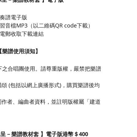
奏譜電子版
音檔MP3（以二維碼QR code下載）
電郵收取下載連結
【樂譜使用須知】
下之合唱團使用。請尊重版權，嚴禁把樂譜
頌 (包括以網上廣播形式)，購買樂譜後均
詞作者、編曲者資料，並註明版權屬「建道
。
呈－樂譜教材套 】電子版港幣＄400