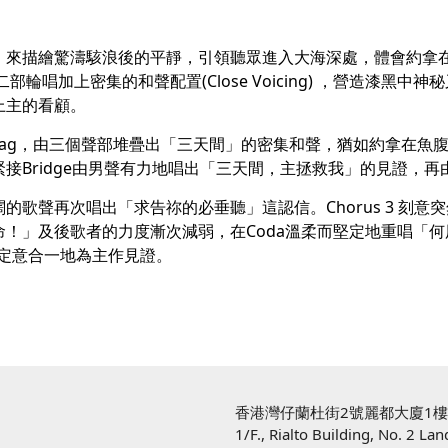
」來描繪驚濤駭浪後的平靜，引領聽眾進入大海深處，體會約拿
輪唱加上密集的和聲配置(Close Voicing) ，營造漆黑
上主的看顧。
ag，由三個聲部堆疊出「三天間」的密集和聲，猶如約拿在魚
接Bridge由男聲有力地唱出「三天間，主拯救我」的見證，
同，以更壯闊的歌聲再次唱出「求告祢的必垂聽」這認信。Chorus 3
！」及後歌者的力度漸次減弱，在Coda溫柔而堅定地重唱「
歌者定意合一地為主作見證。
香港灣仔蘭杜街2號麗都大廈1
1/F., Rialto Building, No. 2 La