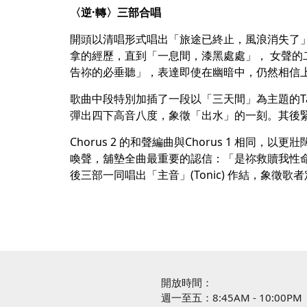
〈逆·轉〉三部合唱
開頭以清唱形式唱出「旅途已終止，風浪消失了
拿的經歷，直到「一息間，漆黑處處」， 女聲的二部
告祢的必垂聽」，表達即使在幽暗中，仍然相信
歌曲中段特別加插了一段以「三天間」為主題的T
彈出四下高音八度，象徵「出水」的一刻。其後緊
Chorus 2 的和聲編曲與Chorus 1 相
喚聲，舖墊全曲最重要的認信：「是祢救贖我性命
後三部一同唱出「主音」(Tonic) 作結，象徵
開放時間：
週一至五：8:45AM - 10:00PM