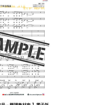
祢呈－樂譜教材套 】電子版