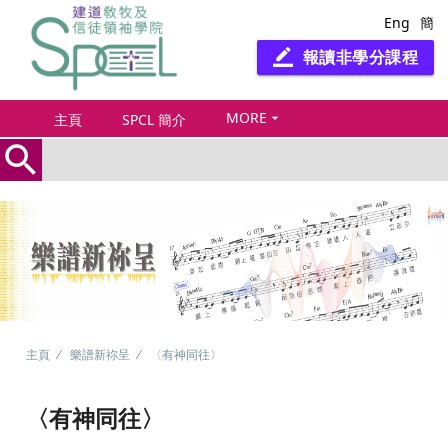
Eng
簡
報讀非學分課程
border_color
MORE
arrow_drop_down
主頁
SPCL 簡介
search
主頁
樂譜新祢呈
〈有神同往〉
〈有神同往〉