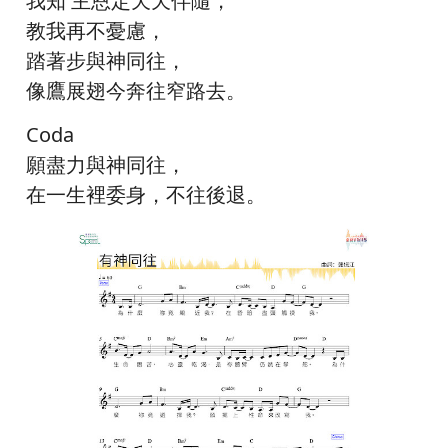
我知 主恩定天天伴隨，
教我再不憂慮，
踏著步與神同往，
像鷹展翅今奔往窄路去。
Coda
願盡力與神同往，
在一生裡委身，不往後退。