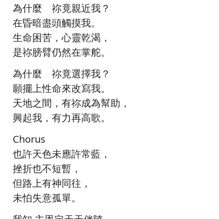
為什麼 祢竟親近我？
在昏暗盡頭觸摸我。
生命困苦，心靈乾渴，
是祢膀臂仍然在掌舵。
為什麼 祢竟選擇我？
願擺上性命來改寫我。
天地之間，有祢成為幫助，
興起我，有力再高歌。
Chorus
也許天色未應許常藍，
挫折也不短暫，
但路上有神同往，
未怕失意孤單。