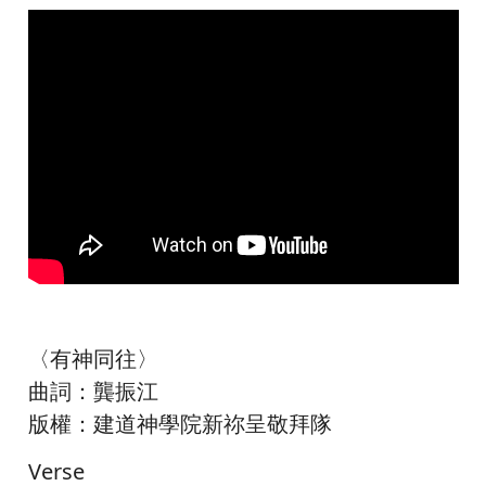
〈有神同往〉
曲詞：龔振江
版權：建道神學院新祢呈敬拜隊
Verse