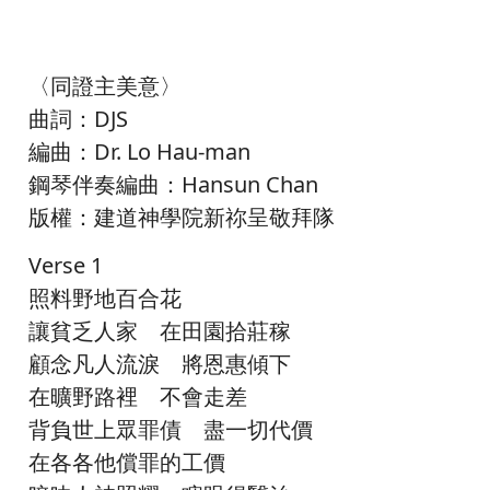
〈同證主美意〉
曲詞：DJS
編曲：Dr. Lo Hau-man
鋼琴伴奏編曲：Hansun Chan
版權：建道神學院新祢呈敬拜隊
Verse 1
照料野地百合花
讓貧乏人家 在田園拾莊稼
顧念凡人流淚 將恩惠傾下
在曠野路裡 不會走差
背負世上眾罪債 盡一切代價
在各各他償罪的工價