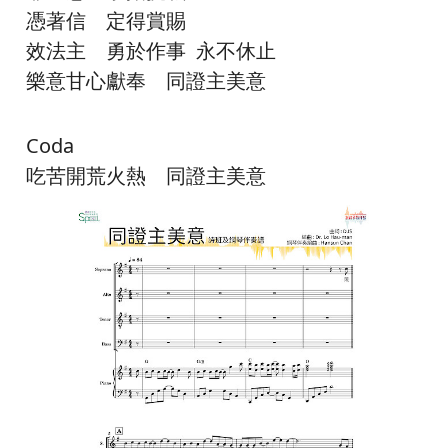
憑著信 定得賞賜
效法主 勇於作事 永不休止
樂意甘心獻奉 同證主美意
Coda
吃苦開荒火熱 同證主美意