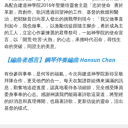
為配合建道神學院2016年聖樂培靈會主題「忠於使命 勇於
革新」而創作。歌詞透過回望神的工作、基督的救贖和醫
治，把耶穌昔日向眾人發出的挑戰帶到現今：「我父做事直
到如今，我也做事。」以激勵信徒跟隨主腳步，勇於成為主
的工人，立定心作蒙揀選的君尊祭司，一如神學院的使命宣
言，以「開荒·吃苦·火熱」的心志，承擔時代召命，尋找生
命的突破，同證主的美意。
【編曲者感言】鋼琴伴奏編曲 Hansun Chan
有份參與事奉，是何等的福氣，今次與建道神學院新祢呈敬
拜隊合作，更見他們的合一。每天在製譜群組傳來滿滿的訊
息，勤奮地追趕進度，認真地看待各項細節，完全感受隊員
委身事奉的心志。感謝神讓我們能藉著詩歌這渠道，將聖經
的好消息和真理傳開，也藉著詩歌，更新信徒的靈命，活出
基督的樣式。