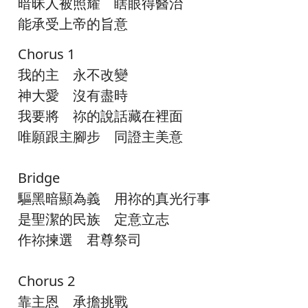
暗昧人被照耀 瞎眼得醫治
能承受上帝的旨意
Chorus 1
我的主 永不改變
神大愛 沒有盡時
我要將 祢的說話藏在裡面
唯願跟主腳步 同證主美意
Bridge
驅黑暗顯為義 用祢的真光行事
是聖潔的民族 定意立志
作祢揀選 君尊祭司
Chorus 2
靠主恩 承擔挑戰