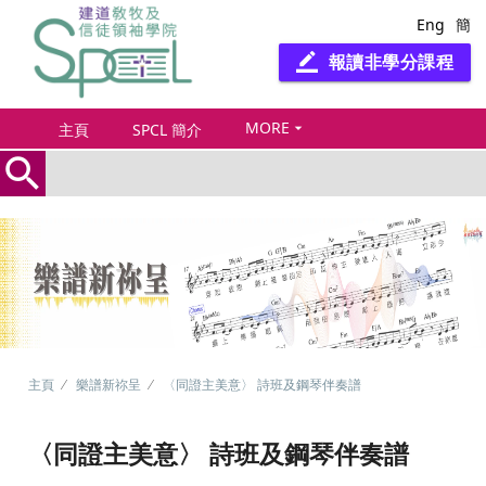
Eng
簡
報讀非學分課程
border_color
MORE
arrow_drop_down
主頁
SPCL 簡介
search
主頁
樂譜新祢呈
〈同證主美意〉 詩班及鋼琴伴奏譜
〈同證主美意〉 詩班及鋼琴伴奏譜