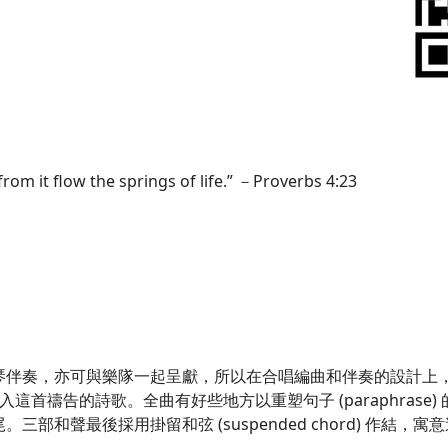
from it flow the springs of life.” －Proverbs 4:23
琴伴奏，亦可與樂隊一起呈獻，所以在合唱編曲和伴奏的設計上
首禱告的詩歌。全曲有好些地方以重塑句子 (paraphrase
部和聲最後採用掛留和弦 (suspended chord) 作結