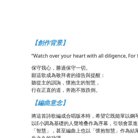
【創作背景】
“Watch over your heart with all diligence, For 
保守我心，勝過保守一切。
願這歌成為敬拜者的禱告與提醒：
聽從主的訓誨，懷抱主的智慧，
行在正直的道，奔跑不致跌倒。
【編曲意念】
將這首詩歌編成合唱版本時，希望它既能單以鋼
以E小調為基礎的人聲堆叠作為序幕，引領會眾進入這
「智慧」，甚至編曲上也以「懷抱智慧」作為結尾。三
生之久的功課。