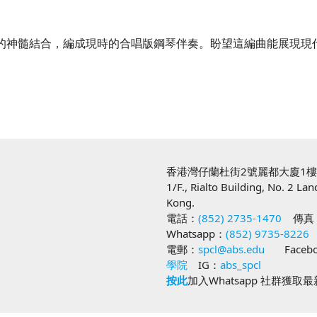
與合唱的神髓結合，編成現時的合唱版鋼琴伴奏。盼望這編曲能展現
香港灣仔蘭杜街2號麗都大廈1
1/F., Rialto Building, No. 2 La
Kong.
電話：
(852) 2735-1470
傳真
Whatsapp：
(852) 9735-8226
電郵：
spcl@abs.edu
Facebo
學院
IG：
abs_spcl
按此
加入Whatsapp 社群獲取