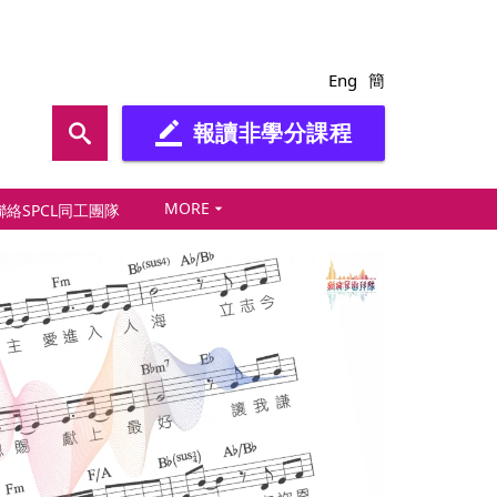
Eng
簡
報讀非學分課程
border_color
MORE
arrow_drop_down
聯絡SPCL同工團隊