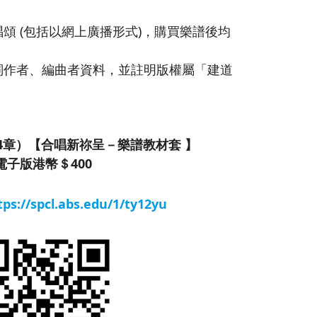
頌 (包括以網上廣播形式)，購買樂譜後均
詞作者、編曲者資料，並註明版權屬「建道
。
4章）【合唱新祢呈－樂譜教材套 】
電子版港幣＄400
tps://spcl.abs.edu/1/ty12yu