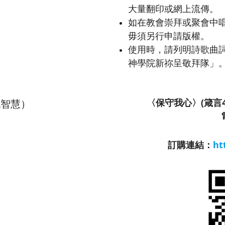
大量翻印或網上流傳。
如在教會崇拜或聚會中唱
毋須另行申請版權。
使用時，請列明詩歌曲
神學院新祢呈敬拜隊」
〈保守我心〉(箴言
抱智慧）
訂購連結：
ht