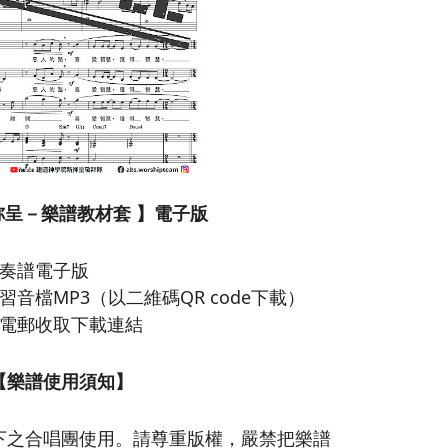
祢呈－樂譜教材套 】電子版
奏譜電子版
音檔MP3（以二維碼QR code下載）
電郵收取下載連結
【樂譜使用須知】
下之合唱團使用。請尊重版權，嚴禁把樂譜