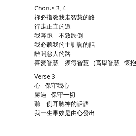
Chorus 3, 4
祢必指教我走智慧的路
行走正直的道
我奔跑 不致跌倒
我必聽我的主訓誨的話
離開惡人的路
喜愛智慧 獲得智慧 (高舉智慧 懷
Verse 3
心 保守我心
勝過 保守一切
聽 側耳聽神的話語
我一生果效是由心發出