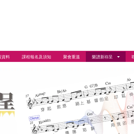
程資料
課程報名及須知
聚會重溫
樂譜新祢呈