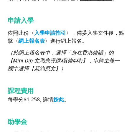
申請入學
依照此份〈
入
學申請指引
〉，備妥入學文件後，點
擊〈
網上報名表
〉進行網上報名。
（於網上報名表中，選擇「身在香港修讀」的
【
Mini Dip
文憑先導課程
(
修
4
科
)
】
，申請主修一
欄中選擇【新約原文
】
）
課程費用
每學分$1,258, 詳情
按此
。
助學金