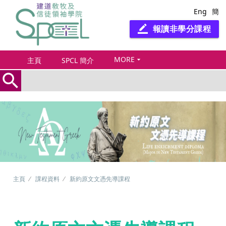
Eng
簡
報讀非學分課程
border_color
MORE
arrow_drop_down
主頁
SPCL 簡介
search
主頁
課程資料
新約原文文憑先導課程