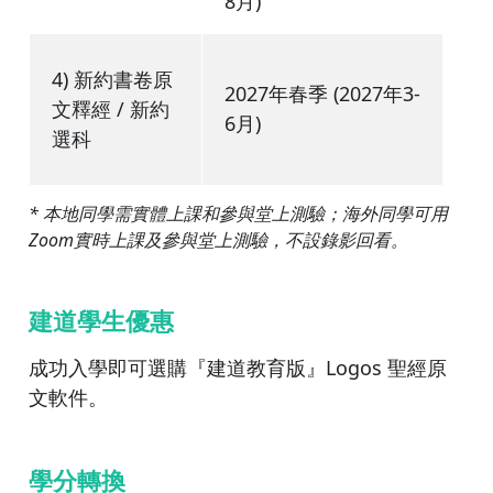
8月)
4)
新約書卷原
2027年春季 (2027年3-
文釋經 / 新約
6月)
選科
* 本地同學需實體上課和參與堂上測驗；海外同學可用
Zoom實時上課及參與堂上測驗，不設錄影回看。
建道學生優惠
成功入學即可選購『建道教育版』Logos 聖經原
文軟件。
學分轉換