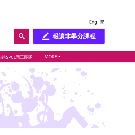
Eng
簡
報讀非學分課程
border_color
MORE
arrow_drop_down
聯絡SPCL同工團隊