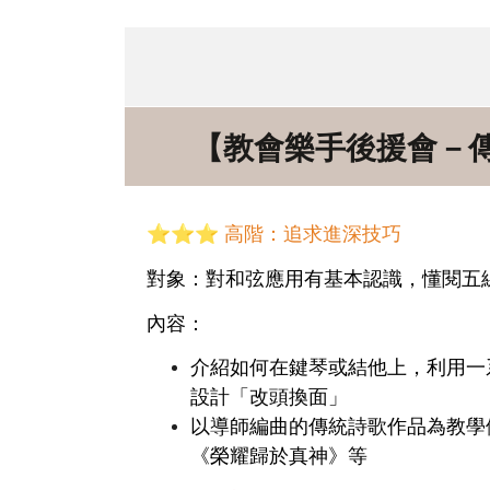
【教會樂手後援會－傳統詩
⭐⭐⭐
高階：追求進深技巧
對象：對和弦應用有基本認識，懂閱五
內容：
介紹如何在鍵琴或結他上，利用一系列和弦
設計「改頭換面」
以導師編曲的傳統詩歌作品為教學
《榮耀歸於真神》等