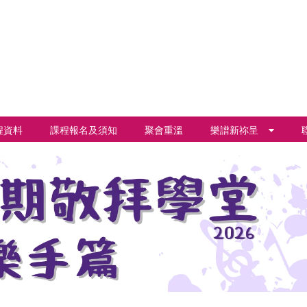
程資料
課程報名及須知
聚會重溫
樂譜新祢呈