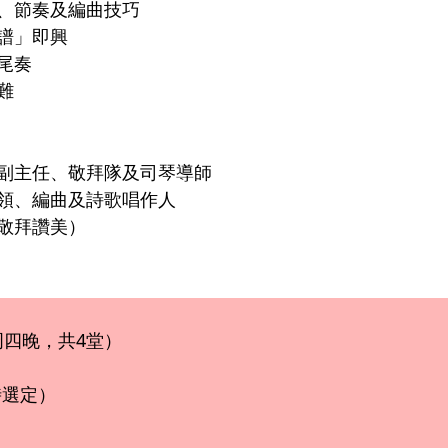
、節奏及編曲技巧
譜」即興
尾奏
難
副主任、敬拜隊及司琴導師
領、編曲及詩歌唱作人
敬拜讚美）
（周四晚，共4堂）
時選定）