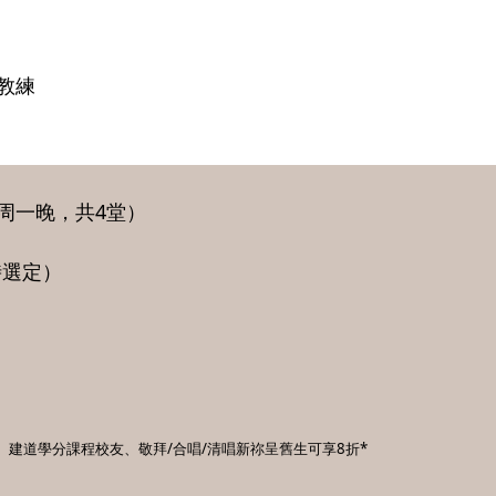
教練
日（周一晚，共4堂）
時選定）
、建道學分課程校友、
敬拜/合唱/清唱新祢呈舊生可享8折*