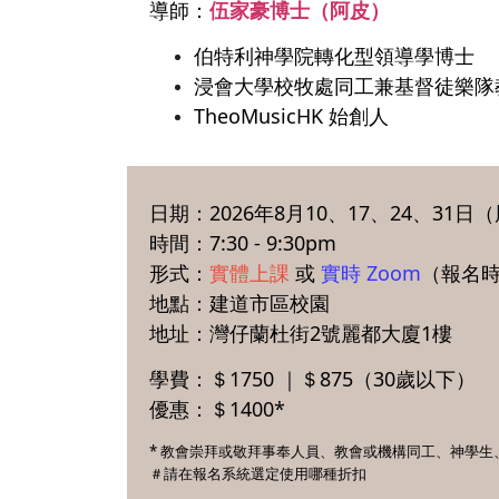
導師：
伍家豪博士（阿皮）
伯特利神學院轉化型領導學博士
浸會大學校牧處同工兼基督徒樂隊
TheoMusicHK 始創人
日期：2026年8月10、17、24、31
時間：7:30 - 9:30pm
形式：
實體上課
或
實時 Zoom
（報名
地點：建道市區校園
地址：灣仔蘭杜街2號麗都大廈1樓
學費：＄1750 ｜＄875（30歲以下）
優惠：＄1400*
* 教會崇拜或敬拜事奉人員、教會或機構同工、神學生
＃請在報名系統選定使用哪種折扣