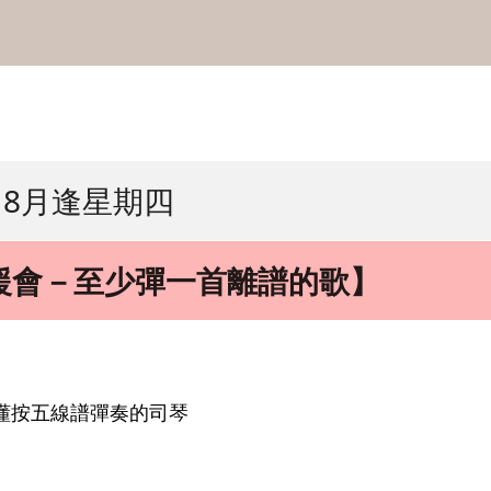
8月逢星期四
援會－至少彈一首離譜的歌】
懂按五線譜彈奏的司琴