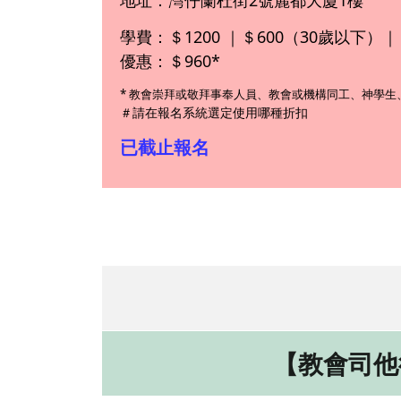
學費：＄1200 ｜＄600（30歲以下）
優惠：＄960*
* 教會崇拜或敬拜事奉人員、教會或機構同工、神學生
＃請在報名系統選定使用哪種折扣
已截止報名
【教會司他