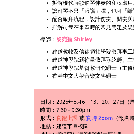
拆解現代詩歌鋼琴伴奏的和弦應用
讓司琴不只「跟譜」彈，也可「離
配合敬拜流程，設計前奏、間奏與
排解司琴在事奉時的常見問題及疑
導師：
黎宛穎 Shirley
建道教牧及信徒領袖學院敬拜事工
建道神學院新祢呈敬拜隊統籌、主
建道神學院基督教研究碩士（主修
香港中文大學音樂文學碩士
日期：2026年8月6、13、20、27日
時間：7:30 - 9:30pm
形式：
實體上課
或
實時 Zoom
（報名
地點：建道市區校園
地址：灣仔蘭杜街2號麗都大廈1樓