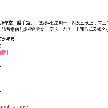
拜學堂－樂手篇」
，連續4個星期一、四及五晚上，有三
。請留意個別課程的對象、要求、內容、上課形式及報名
巧之學員
）
的歌】
）
）
/applications/