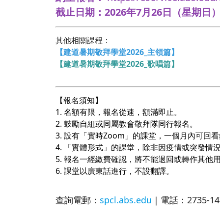
截止日期：2026年7月26日（星期日）
其他相關課程：
【
建道暑期敬拜學堂2026_主領篇
】
【建道暑期敬拜學堂2026_歌唱篇】
【報名須知】
1. 名額有限，報名從速，額滿即止。
2. 鼓勵自組或同屬教會敬拜隊同行報名。
3. 設有「實時Zoom」的課堂，一個月內可回
4. 「實體形式」的課堂，除非因疫情或突發情
5. 報名一經繳費確認，將不能退回或轉作其他
6. 課堂以廣東話進行，不設翻譯。
查詢電郵：
spcl.abs.edu
｜電話：2735-1