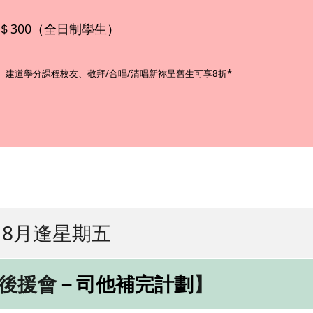
｜＄300（全日制學生）
、建道學分課程校友、
敬拜/合唱/清唱新祢呈舊生可享8折*
8月逢星期五
後援會
－司他補完計劃
】