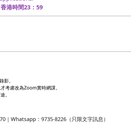
香港時間23：59
看錄影。
況才考慮改為Zoom實時網課。
用途。
470｜Whatsapp：9735-8226（只限文字訊息）