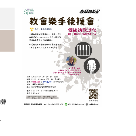
。
和聲
、