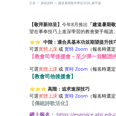
主頁
課程資料
建道暑期敬拜學堂2026_樂手篇
【敬拜新祢呈】
今年8月推出
「建道暑期敬
望在事奉技巧上進深學習的教會樂手報讀
⭐⭐ 中階：適合具基本功並期望提升技
可選
實體上課
或
實時 Zoom
（報名時選定
【教會司琴後援會－至少彈一首離譜
可選
實體上課
或
實時 Zoom
（報名時選定
【教會司他後援會】
⭐⭐⭐ 高階：追求進深技巧
可選
實體上課
或
實時 Zoom
（報名時選定
【傳統詩歌活化】
網上報名：
https://eservice.abs.edu